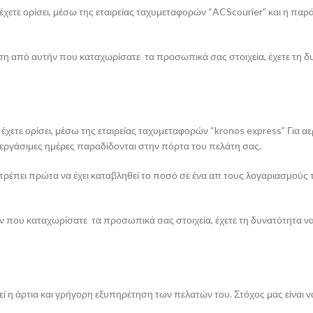
ετε ορίσει, μέσω της εταιρείας ταχυμεταφορών “ACScourier” και η παράδ
νση από αυτήν που καταχωρίσατε τα προσωπικά σας στοιχεία, έχετε τη 
χετε ορίσει, μέσω της εταιρείας ταχυμεταφορών “kronos express” Για α
 εργάσιμες ημέρες παραδίδονται στην πόρτα του πελάτη σας.
πρέπει πρώτα να έχει καταβληθεί το ποσό σε ένα απ τους λογαριασμούς τ
τήν που καταχωρίσατε τα προσωπικά σας στοιχεία, έχετε τη δυνατότητα
ί η άρτια και γρήγορη εξυπηρέτηση των πελατών του. Στόχος μας είναι ν