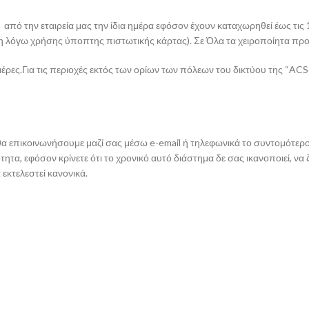
ό την εταιρεία μας την ίδια ημέρα εφόσον έχουν καταχωρηθεί έως τις 1
 λόγω χρήσης ύποπτης πιστωτικής κάρτας). Σε Όλα τα χειροποίητα προϊό
ες.Για τις περιοχές εκτός των ορίων των πόλεων του δικτύου της “ACSc
ε θα επικοινωνήσουμε μαζί σας μέσω e-email ή τηλεφωνικά το συντομότε
ητα, εφόσον κρίνετε ότι το χρονικό αυτό διάστημα δε σας ικανοποιεί, ν
εκτελεστεί κανονικά.