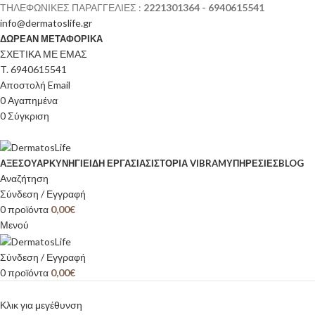
ΤΗΛΕΦΩΝΙΚΕΣ ΠΑΡΑΓΓΕΛΙΕΣ :
2221301364 - 6940615541
info@dermatoslife.gr
ΔΩΡΕΑΝ ΜΕΤΑΦΟΡΙΚΑ
ΣΧΕΤΙΚΑ ΜΕ ΕΜΑΣ
T. 6940615541
Αποστολή Email
0
Αγαπημένα
0
Σύγκριση
ΑΞΕΣΟΥΆΡ
ΚΥΝΉΓΙ
ΕΊΔΗ ΕΡΓΑΣΊΑΣ
ΙΣΤΟΡΊΑ VIBRAM
ΥΠΗΡΕΣΙΕΣ
BLOG
Αναζήτηση
Σύνδεση / Εγγραφή
0
προϊόντα
0,00
€
Μενού
Σύνδεση / Εγγραφή
0
προϊόντα
0,00
€
Κλικ για μεγέθυνση