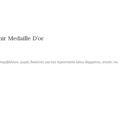
r Medaille D’or
εριβάλλον, χωρίς διαλύτες για την προστασία λείου δέρματος, σουέτ, nu