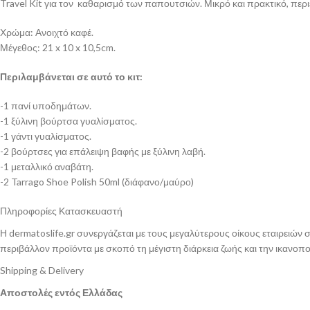
Travel Kit για τον καθαρισμό των παπουτσιών. Μικρό και πρακτικό, περι
Χρώμα: Ανοιχτό καφέ.
Μέγεθος: 21 x 10 x 10,5cm.
Περιλαμβάνεται σε αυτό το κιτ:
-1 πανί υποδημάτων.
-1 ξύλινη βούρτσα γυαλίσματος.
-1 γάντι γυαλίσματος.
-2 βούρτσες για επάλειψη βαφής με ξύλινη λαβή.
-1 μεταλλικό αναβάτη.
-2 Tarrago Shoe Polish 50ml (διάφανο/μαύρο)
Πληροφορίες Κατασκευαστή
Η dermatoslife.gr συνεργάζεται με τους μεγαλύτερους οίκους εταιρειών
περιβάλλον προϊόντα με σκοπό τη μέγιστη διάρκεια ζωής και την ικανοπ
Shipping & Delivery
Αποστολές εντός Ελλάδας