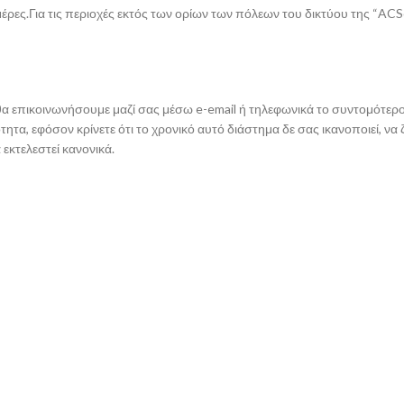
ες.Για τις περιοχές εκτός των ορίων των πόλεων του δικτύου της “ACSc
ε θα επικοινωνήσουμε μαζί σας μέσω e-email ή τηλεφωνικά το συντομότε
ητα, εφόσον κρίνετε ότι το χρονικό αυτό διάστημα δε σας ικανοποιεί, ν
εκτελεστεί κανονικά.