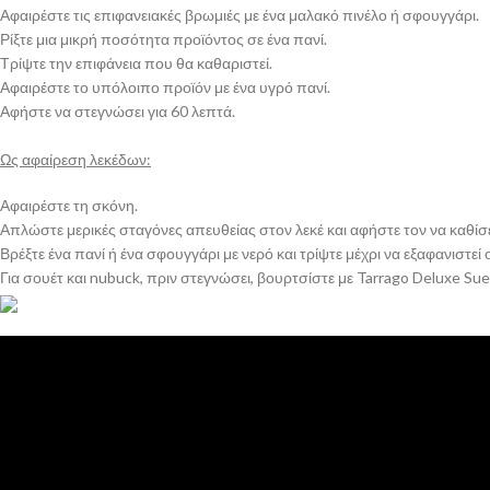
Αφαιρέστε τις επιφανειακές βρωμιές με ένα μαλακό πινέλο ή σφουγγάρι.
Ρίξτε μια μικρή ποσότητα προϊόντος σε ένα πανί.
Τρίψτε την επιφάνεια που θα καθαριστεί.
Αφαιρέστε το υπόλοιπο προϊόν με ένα υγρό πανί.
Αφήστε να στεγνώσει για 60 λεπτά.
Ως αφαίρεση λεκέδων:
Αφαιρέστε τη σκόνη.
Απλώστε μερικές σταγόνες απευθείας στον λεκέ και αφήστε τον να καθίσει
Βρέξτε ένα πανί ή ένα σφουγγάρι με νερό και τρίψτε μέχρι να εξαφανιστεί ο
Για σουέτ και nubuck, πριν στεγνώσει, βουρτσίστε με Tarrago Deluxe Su