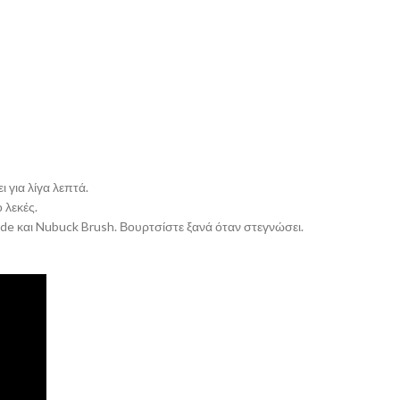
 για λίγα λεπτά.
 λεκές.
ede και Nubuck Brush. Βουρτσίστε ξανά όταν στεγνώσει.