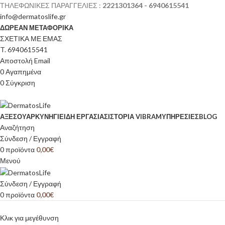
ΤΗΛΕΦΩΝΙΚΕΣ ΠΑΡΑΓΓΕΛΙΕΣ :
2221301364 - 6940615541
info@dermatoslife.gr
ΔΩΡΕΑΝ ΜΕΤΑΦΟΡΙΚΑ
ΣΧΕΤΙΚΑ ΜΕ ΕΜΑΣ
T. 6940615541
Αποστολή Email
0
Αγαπημένα
0
Σύγκριση
ΑΞΕΣΟΥΆΡ
ΚΥΝΉΓΙ
ΕΊΔΗ ΕΡΓΑΣΊΑΣ
ΙΣΤΟΡΊΑ VIBRAM
ΥΠΗΡΕΣΙΕΣ
BLOG
Αναζήτηση
Σύνδεση / Εγγραφή
0
προϊόντα
0,00
€
Μενού
Σύνδεση / Εγγραφή
0
προϊόντα
0,00
€
Κλικ για μεγέθυνση