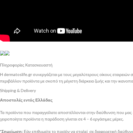
Πληροφορίες Κατασκευαστή
Η dermatoslife.gr συνεργάζεται με τους μεγαλύτερους οίκους εταιρειών
περιβάλλον προϊόντα με σκοπό τη μέγιστη διάρκεια ζωής και την ικανοπ
Shipping & Delivery
Αποστολές εντός Ελλάδας
Τα προϊόντα που παραγγείλατε αποστέλλονται στην διεύθυνση που μας έχ
χειροποίητα προϊόντα η παράδοση γίνεται σε 4 – 6 εργάσιμες μέρες.
*Σημείωση:
Εάν επιθυμείτε το προϊόν να σταλεί σε διαφορετική διεύθυ