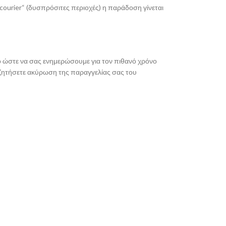
ourier“ (δυσπρόσιτες περιοχές) η παράδοση γίνεται
ρο ώστε να σας ενημερώσουμε για τον πιθανό χρόνο
α ζητήσετε ακύρωση της παραγγελίας σας του