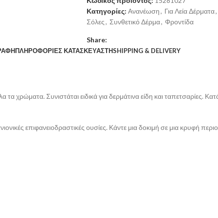
Κωδικός προϊόντος:
15281027
Κατηγορίες:
Ανανέωση
,
Για Λεία Δέρματα
,
Σόλες
,
Συνθετικό Δέρμα
,
Φροντίδα
Share:
ΡΑΦΉ
ΠΛΗΡΟΦΟΡΊΕΣ ΚΑΤΑΣΚΕΥΑΣΤΉ
SHIPPING & DELIVERY
 όλα τα χρώματα. Συνιστάται ειδικά για δερμάτινα είδη και ταπετσαρίες.
ιονικές επιφανειοδραστικές ουσίες. Κάντε μια δοκιμή σε μια κρυφή περιο