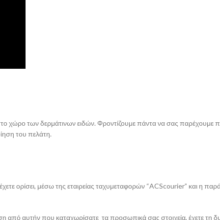
 στο χώρο των δερμάτινων ειδών. Φροντίζουμε πάντα να σας παρέχουμε πι
οίηση του πελάτη.
ετε ορίσει, μέσω της εταιρείας ταχυμεταφορών “ACScourier” και η παράδ
νση από αυτήν που καταχωρίσατε τα προσωπικά σας στοιχεία, έχετε τη 