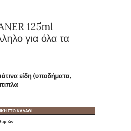
ANER 125ml
ληλο για όλα τα
άτινα είδη (υποδήματα,
έπιπλα
ΚΗ ΣΤΟ ΚΑΛΆΘΙ
ιθυμιών