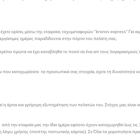
χετε ορίσει, μέσω της εταιρείας ταχυμεταφορών “kronos express” Για α
 εργάσιμες ημέρες παραδίδονται στην πόρτα του πελάτη σας.
πρέπει πρώτα να έχει καταβληθεί το ποσό σε ένα απ τους λογαριασμούς τ
τήν που καταχωρίσατε τα προσωπικά σας στοιχεία, έχετε τη δυνατότητα
ί η άρτια και γρήγορη εξυπηρέτηση των πελατών του. Στόχος μας είναι ν
ό την εταιρεία μας την ίδια ημέρα εφόσον έχουν καταχωρηθεί έως τις 1
 λόγω χρήσης ύποπτης πιστωτικής κάρτας). Σε Όλα τα χειροποίητα προϊό