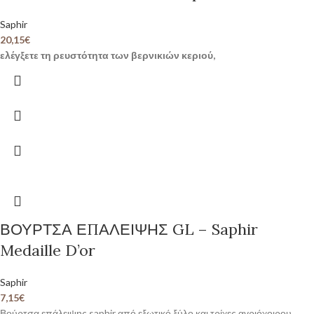
Saphir
20,15
€
ελέγξετε τη ρευστότητα των βερνικιών κεριού,
ΒΟΥΡΤΣΑ ΕΠΑΛΕΙΨΗΣ GL – Saphir
Medaille D’or
Saphir
7,15
€
Βούρτσα επάλειψης saphir από εξωτικό ξύλο και τρίχες αγριόχοιρου