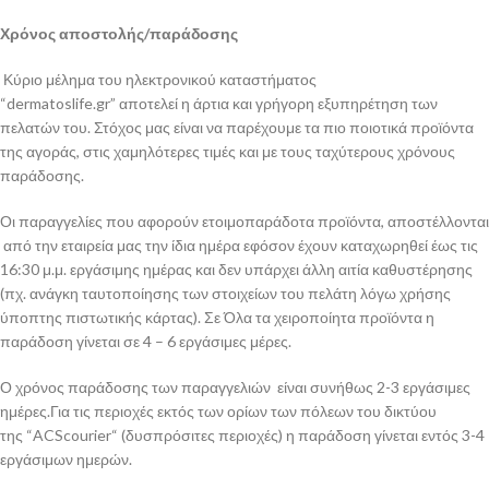
Χρόνος αποστολής/παράδοσης
Κύριο μέλημα του ηλεκτρονικού καταστήματος
“dermatoslife.gr” αποτελεί η άρτια και γρήγορη εξυπηρέτηση των
πελατών του. Στόχος μας είναι να παρέχουμε τα πιο ποιοτικά προϊόντα
της αγοράς, στις χαμηλότερες τιμές και με τους ταχύτερους χρόνους
παράδοσης.
Οι παραγγελίες που αφορούν ετοιμοπαράδοτα προϊόντα, αποστέλλονται
από την εταιρεία μας την ίδια ημέρα εφόσον έχουν καταχωρηθεί έως τις
16:30 μ.μ. εργάσιμης ημέρας και δεν υπάρχει άλλη αιτία καθυστέρησης
(πχ. ανάγκη ταυτοποίησης των στοιχείων του πελάτη λόγω χρήσης
ύποπτης πιστωτικής κάρτας). Σε Όλα τα χειροποίητα προϊόντα η
παράδοση γίνεται σε 4 – 6 εργάσιμες μέρες.
Ο χρόνος παράδοσης των παραγγελιών είναι συνήθως 2-3 εργάσιμες
ημέρες.Για τις περιοχές εκτός των ορίων των πόλεων του δικτύου
της “ACScourier“ (δυσπρόσιτες περιοχές) η παράδοση γίνεται εντός 3-4
εργάσιμων ημερών.