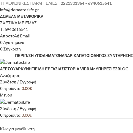
ΤΗΛΕΦΩΝΙΚΕΣ ΠΑΡΑΓΓΕΛΙΕΣ :
2221301364 - 6940615541
info@dermatoslife.gr
ΔΩΡΕΑΝ ΜΕΤΑΦΟΡΙΚΑ
ΣΧΕΤΙΚΑ ΜΕ ΕΜΑΣ
T. 6940615541
Αποστολή Email
0
Αγαπημένα
0
Σύγκριση
ΠΕΡΙΠ/ΣΗ ΥΠΟΔΗΜΆΤΩΝ
ΑΝΔΡΙΚΆ
ΠΆΤΟΙ
ΟΔΗΓΌΣ ΣΥΝΤΉΡΗΣΗΣ
ΑΞΕΣΟΥΆΡ
ΚΥΝΉΓΙ
ΕΊΔΗ ΕΡΓΑΣΊΑΣ
ΙΣΤΟΡΊΑ VIBRAM
ΥΠΗΡΕΣΙΕΣ
BLOG
Αναζήτηση
Σύνδεση / Εγγραφή
0
προϊόντα
0,00
€
Μενού
Σύνδεση / Εγγραφή
0
προϊόντα
0,00
€
Κλικ για μεγέθυνση