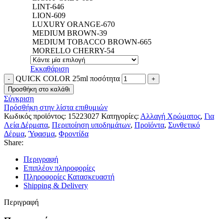
LINT-646
LION-609
LUXURY ORANGE-670
MEDIUM BROWN-39
MEDIUM TOBACCO BROWN-665
MORELLO CHERRY-54
Εκκαθάριση
QUICK COLOR 25ml ποσότητα
Προσθήκη στο καλάθι
Σύγκριση
Πρόσθήκη στην λίστα επιθυμιών
Κωδικός προϊόντος:
15223027
Κατηγορίες:
Αλλαγή Χρώματος
,
Για
Λεία Δέρματα
,
Περιποίηση υποδημάτων
,
Προϊόντα
,
Συνθετικό
Δέρμα
,
Ύφασμα
,
Φροντίδα
Share:
Περιγραφή
Επιπλέον πληροφορίες
Πληροφορίες Κατασκευαστή
Shipping & Delivery
Περιγραφή