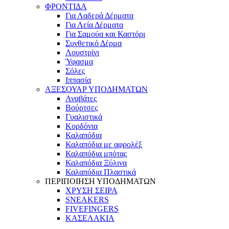
ΦΡΟΝΤΙΔΑ
Για Λαδερά Δέρματα
Για Λεία Δέρματα
Για Σαμούα και Καστόρι
Συνθετικό Δέρμα
Λουστρίνι
Ύφασμα
Σόλες
Ιππασία
ΑΞΕΣΟΥΑΡ ΥΠΟΔΗΜΑΤΩΝ
Αναβάτες
Βούρτσες
Γυαλιστικά
Κορδόνια
Καλαπόδια
Καλαπόδια με αφρολέξ
Καλαπόδια μπότας
Καλαπόδια Ξύλινα
Καλαπόδια Πλαστικά
ΠΕΡΙΠΟΙΗΣΗ ΥΠΟΔΗΜΑΤΩΝ
ΧΡΥΣΗ ΣΕΙΡΑ
SNEAKERS
FIVEFINGERS
ΚΑΣΕΛΑΚΙΑ