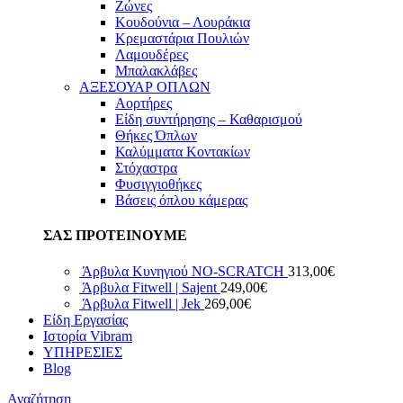
Ζώνες
Κουδούνια – Λουράκια
Κρεμαστάρια Πουλιών
Λαμουδέρες
Μπαλακλάβες
ΑΞΕΣΟΥΑΡ ΟΠΛΩΝ
Αορτήρες
Είδη συντήρησης – Καθαρισμού
Θήκες Όπλων
Καλύμματα Κοντακίων
Στόχαστρα
Φυσιγγιοθήκες
Βάσεις όπλου κάμερας
ΣΑΣ ΠΡΟΤΕΙΝΟΥΜΕ
Άρβυλα Κυνηγιού NO-SCRATCH
313,00
€
Άρβυλα Fitwell | Sajent
249,00
€
Άρβυλα Fitwell | Jek
269,00
€
Είδη Εργασίας
Ιστορία Vibram
ΥΠΗΡΕΣΙΕΣ
Blog
Αναζήτηση