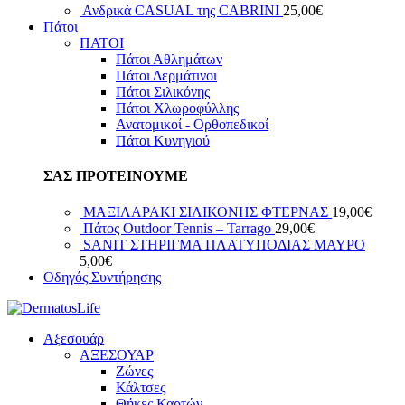
Ανδρικά CASUAL της CABRINI
25,00
€
Πάτοι
ΠΑΤΟΙ
Πάτοι Αθλημάτων
Πάτοι Δερμάτινοι
Πάτοι Σιλικόνης
Πάτοι Χλωροφύλλης
Ανατομικοί - Ορθοπεδικοί
Πάτοι Κυνηγιού
ΣΑΣ ΠΡΟΤΕΙΝΟΥΜΕ
ΜΑΞΙΛΑΡΑΚΙ ΣΙΛΙΚΟΝΗΣ ΦΤEΡΝΑΣ
19,00
€
Πάτος Outdoor Tennis – Tarrago
29,00
€
SANIT ΣΤΗΡΙΓΜΑ ΠΛΑΤΥΠΟΔΙΑΣ ΜΑΥΡΟ
5,00
€
Οδηγός Συντήρησης
Αξεσουάρ
ΑΞΕΣΟΥΑΡ
Ζώνες
Κάλτσες
Θήκες Καρτών