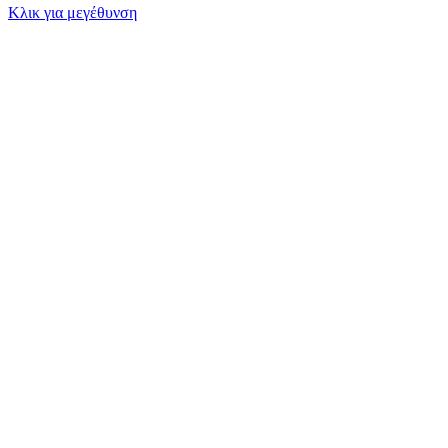
Κλικ για μεγέθυνση