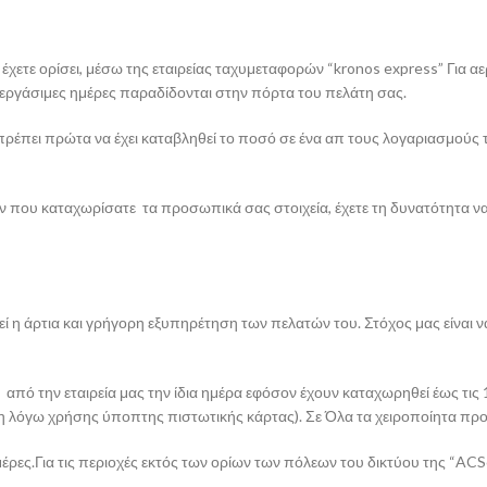
χετε ορίσει, μέσω της εταιρείας ταχυμεταφορών “kronos express” Για α
 εργάσιμες ημέρες παραδίδονται στην πόρτα του πελάτη σας.
πρέπει πρώτα να έχει καταβληθεί το ποσό σε ένα απ τους λογαριασμούς τ
τήν που καταχωρίσατε τα προσωπικά σας στοιχεία, έχετε τη δυνατότητα
ί η άρτια και γρήγορη εξυπηρέτηση των πελατών του. Στόχος μας είναι ν
ό την εταιρεία μας την ίδια ημέρα εφόσον έχουν καταχωρηθεί έως τις 1
 λόγω χρήσης ύποπτης πιστωτικής κάρτας). Σε Όλα τα χειροποίητα προϊό
ες.Για τις περιοχές εκτός των ορίων των πόλεων του δικτύου της “ACSc