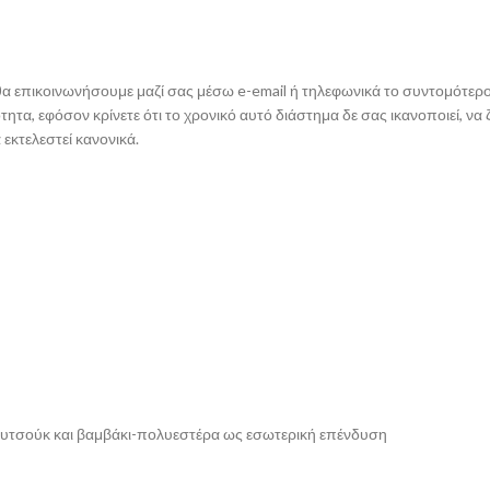
ε θα επικοινωνήσουμε μαζί σας μέσω e-email ή τηλεφωνικά το συντομότε
ητα, εφόσον κρίνετε ότι το χρονικό αυτό διάστημα δε σας ικανοποιεί, ν
εκτελεστεί κανονικά.
ουτσούκ και βαμβάκι-πολυεστέρα ως εσωτερική επένδυση