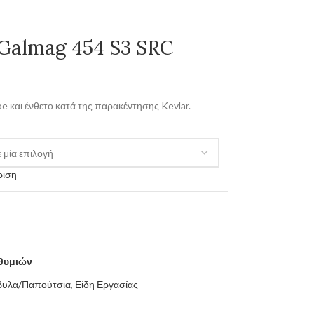
 Galmag 454 S3 SRC
e και ένθετο κατά της παρακέντησης Kevlar.
ριση
ιθυμιών
βυλα/Παπούτσια
,
Είδη Εργασίας