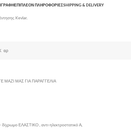
ΙΓΡΑΦΉ
ΕΠΙΠΛΈΟΝ ΠΛΗΡΟΦΟΡΊΕΣ
SHIPPING & DELIVERY
έντησης Kevlar.
Κ αρ
 ΜΑΖΙ ΜΑΣ ΓΙΑ ΠΑΡΑΓΓΕΛΙΑ
– δίχρωμο ΕΛΑΣΤΙΚΟ , αντι-ηλεκτροστατικό Α,