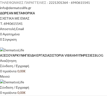
ΤΗΛΕΦΩΝΙΚΕΣ ΠΑΡΑΓΓΕΛΙΕΣ :
2221301364 - 6940615541
info@dermatoslife.gr
ΔΩΡΕΑΝ ΜΕΤΑΦΟΡΙΚΑ
ΣΧΕΤΙΚΑ ΜΕ ΕΜΑΣ
T. 6940615541
Αποστολή Email
0
Αγαπημένα
0
Σύγκριση
ΑΞΕΣΟΥΆΡ
ΚΥΝΉΓΙ
ΕΊΔΗ ΕΡΓΑΣΊΑΣ
ΙΣΤΟΡΊΑ VIBRAM
ΥΠΗΡΕΣΙΕΣ
BLOG
Αναζήτηση
Σύνδεση / Εγγραφή
0
προϊόντα
0,00
€
Μενού
Σύνδεση / Εγγραφή
0
προϊόντα
0,00
€