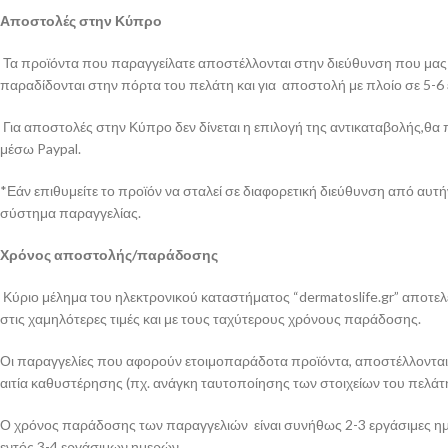
Αποστολές στην Κύπρο
Τα προϊόντα που παραγγείλατε αποστέλλονται στην διεύθυνση που μας έ
παραδίδονται στην πόρτα του πελάτη και για αποστολή με πλοίο σε 5-6
Για αποστολές στην Κύπρο δεν δίνεται η επιλογή της αντικαταβολής,θα 
μέσω Paypal.
*Εάν επιθυμείτε το προϊόν να σταλεί σε διαφορετική διεύθυνση από αυ
σύστημα παραγγελίας.
Χρόνος αποστολής/παράδοσης
Κύριο μέλημα του ηλεκτρονικού καταστήματος “dermatoslife.gr” αποτελε
στις χαμηλότερες τιμές και με τους ταχύτερους χρόνους παράδοσης.
Οι παραγγελίες που αφορούν ετοιμοπαράδοτα προϊόντα, αποστέλλονται απ
αιτία καθυστέρησης (πχ. ανάγκη ταυτοποίησης των στοιχείων του πελάτη
Ο χρόνος παράδοσης των παραγγελιών είναι συνήθως 2-3 εργάσιμες ημέρ
εντός 3-4 εργάσιμων ημερών.