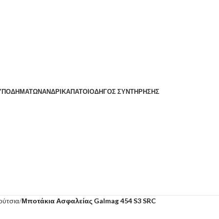
 ΥΠΟΔΗΜΆΤΩΝ
ΑΝΔΡΙΚΆ
ΠΆΤΟΙ
ΟΔΗΓΌΣ ΣΥΝΤΉΡΗΣΗΣ
ούτσια
Μποτάκια Ασφαλείας Galmag 454 S3 SRC