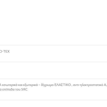
AO-TEX
 εσωτερικά και εξωτερικά – δίχρωμο ΕΛΑΣΤΙΚΟ , αντι-ηλεκτροστατικό Α
ύο επίπεδα του SRC