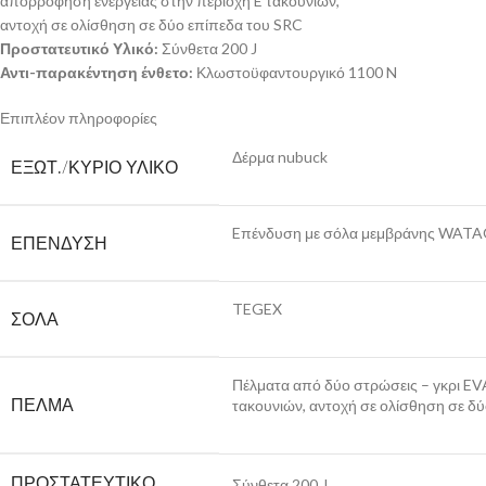
απορρόφηση ενέργειας στην περιοχή E τακουνιών,
αντοχή σε ολίσθηση σε δύο επίπεδα του SRC
Προστατευτικό Υλικό:
Σύνθετα 200 J
Αντι-παρακέντηση ένθετο:
Κλωστοϋφαντουργικό 1100 N
Επιπλέον πληροφορίες
Δέρμα nubuck
ΕΞΩΤ./ΚΎΡΙΟ ΥΛΙΚΌ
Eπένδυση με σόλα μεμβράνης WAT
ΕΠΈΝΔΥΣΗ
TEGEX
ΣΌΛΑ
Πέλματα από δύο στρώσεις – γκρι EVA
ΠΈΛΜΑ
τακουνιών, αντοχή σε ολίσθηση σε δ
ΠΡΟΣΤΑΤΕΥΤΙΚΌ
Σύνθετα 200 J