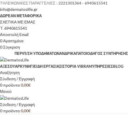
ΤΗΛΕΦΩΝΙΚΕΣ ΠΑΡΑΓΓΕΛΙΕΣ :
2221301364 - 6940615541
info@dermatoslife.gr
ΔΩΡΕΑΝ ΜΕΤΑΦΟΡΙΚΑ
ΣΧΕΤΙΚΑ ΜΕ ΕΜΑΣ
T. 6940615541
Αποστολή Email
0
Αγαπημένα
0
Σύγκριση
ΠΕΡΙΠ/ΣΗ ΥΠΟΔΗΜΆΤΩΝ
ΑΝΔΡΙΚΆ
ΠΆΤΟΙ
ΟΔΗΓΌΣ ΣΥΝΤΉΡΗΣΗΣ
ΑΞΕΣΟΥΆΡ
ΚΥΝΉΓΙ
ΕΊΔΗ ΕΡΓΑΣΊΑΣ
ΙΣΤΟΡΊΑ VIBRAM
ΥΠΗΡΕΣΙΕΣ
BLOG
Αναζήτηση
Σύνδεση / Εγγραφή
0
προϊόντα
0,00
€
Μενού
Σύνδεση / Εγγραφή
0
προϊόντα
0,00
€