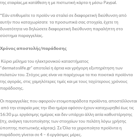
της εταιρίας,με κατάθεση η με πιστωτική κάρτα η μέσω Paypal.
*Εάν επιθυμείτε το προϊόν να σταλεί σε διαφορετική διεύθυνση από
αυτήν που καταχωρίσατε τα προσωπικά σας στοιχεία, έχετε τη
δυνατότητα να δηλώσετε διαφορετική διεύθυνση παραλήπτη στο
σύστημα παραγγελίας.
Χρόνος αποστολής/παράδοσης
Κύριο μέλημα του ηλεκτρονικού καταστήματος
“dermatoslife.gr” αποτελεί η άρτια και γρήγορη εξυπηρέτηση των
πελατών του. Στόχος μας είναι να παρέχουμε τα πιο ποιοτικά προϊόντα
της αγοράς, στις χαμηλότερες τιμές και με τους ταχύτερους χρόνους
παράδοσης.
Οι παραγγελίες που αφορούν ετοιμοπαράδοτα προϊόντα, αποστέλλονται
από την εταιρεία μας την ίδια ημέρα εφόσον έχουν καταχωρηθεί έως τις
16:30 μ.μ. εργάσιμης ημέρας και δεν υπάρχει άλλη αιτία καθυστέρησης
(πχ. ανάγκη ταυτοποίησης των στοιχείων του πελάτη λόγω χρήσης
ύποπτης πιστωτικής κάρτας). Σε Όλα τα χειροποίητα προϊόντα η
παράδοση γίνεται σε 4 – 6 εργάσιμες μέρες.