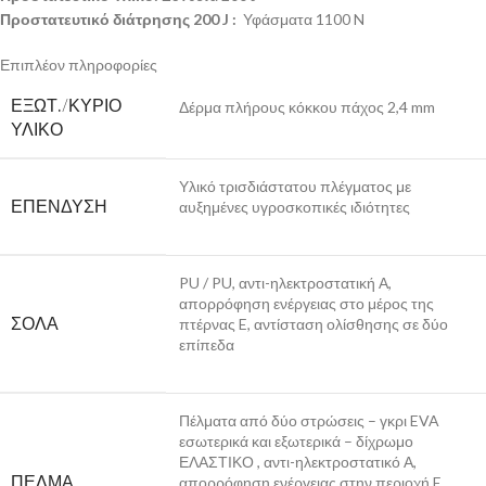
Προστατευτικό διάτρησης
200 J
:
Υφάσματα 1100 N
Επιπλέον πληροφορίες
ΕΞΩΤ./ΚΎΡΙΟ
Δέρμα πλήρους κόκκου πάχος 2,4 mm
ΥΛΙΚΌ
Υλικό τρισδιάστατου πλέγματος με
ΕΠΈΝΔΥΣΗ
αυξημένες υγροσκοπικές ιδιότητες
PU / PU, αντι-ηλεκτροστατική Α,
απορρόφηση ενέργειας στο μέρος της
ΣΌΛΑ
πτέρνας E, αντίσταση ολίσθησης σε δύο
επίπεδα
Πέλματα από δύο στρώσεις – γκρι EVA
εσωτερικά και εξωτερικά – δίχρωμο
ΕΛΑΣΤΙΚΟ , αντι-ηλεκτροστατικό Α,
ΠΈΛΜΑ
απορρόφηση ενέργειας στην περιοχή E