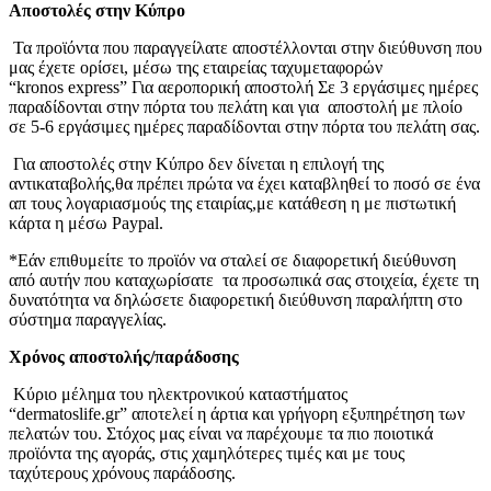
Αποστολές στην Κύπρο
Τα προϊόντα που παραγγείλατε αποστέλλονται στην διεύθυνση που
μας έχετε ορίσει, μέσω της εταιρείας ταχυμεταφορών
“kronos express” Για αεροπορική αποστολή Σε 3 εργάσιμες ημέρες
παραδίδονται στην πόρτα του πελάτη και για αποστολή με πλοίο
σε 5-6 εργάσιμες ημέρες παραδίδονται στην πόρτα του πελάτη σας.
Για αποστολές στην Κύπρο δεν δίνεται η επιλογή της
αντικαταβολής,θα πρέπει πρώτα να έχει καταβληθεί το ποσό σε ένα
απ τους λογαριασμούς της εταιρίας,με κατάθεση η με πιστωτική
κάρτα η μέσω Paypal.
*Εάν επιθυμείτε το προϊόν να σταλεί σε διαφορετική διεύθυνση
από αυτήν που καταχωρίσατε τα προσωπικά σας στοιχεία, έχετε τη
δυνατότητα να δηλώσετε διαφορετική διεύθυνση παραλήπτη στο
σύστημα παραγγελίας.
Χρόνος αποστολής/παράδοσης
Κύριο μέλημα του ηλεκτρονικού καταστήματος
“dermatoslife.gr” αποτελεί η άρτια και γρήγορη εξυπηρέτηση των
πελατών του. Στόχος μας είναι να παρέχουμε τα πιο ποιοτικά
προϊόντα της αγοράς, στις χαμηλότερες τιμές και με τους
ταχύτερους χρόνους παράδοσης.