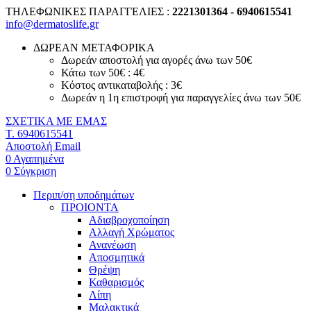
ΤΗΛΕΦΩΝΙΚΕΣ ΠΑΡΑΓΓΕΛΙΕΣ :
2221301364 - 6940615541
info@dermatoslife.gr
ΔΩΡΕΑΝ ΜΕΤΑΦΟΡΙΚΑ
Δωρεάν αποστολή για αγορές άνω των 50€
Κάτω των 50€ : 4€
Κόστος αντικαταβολής : 3€
Δωρεάν η 1η επιστροφή για παραγγελίες άνω των 50€
ΣΧΕΤΙΚΑ ΜΕ ΕΜΑΣ
T. 6940615541
Αποστολή Email
0
Αγαπημένα
0
Σύγκριση
Περιπ/ση υποδημάτων
ΠΡΟΙΟΝΤΑ
Αδιαβροχοποίηση
Αλλαγή Χρώματος
Ανανέωση
Αποσμητικά
Θρέψη
Καθαρισμός
Λίπη
Μαλακτικά