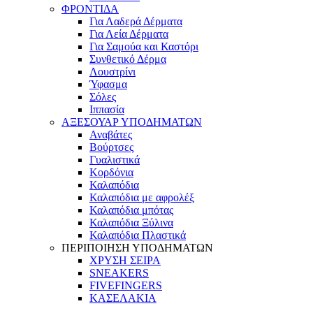
ΦΡΟΝΤΙΔΑ
Για Λαδερά Δέρματα
Για Λεία Δέρματα
Για Σαμούα και Καστόρι
Συνθετικό Δέρμα
Λουστρίνι
Ύφασμα
Σόλες
Ιππασία
ΑΞΕΣΟΥΑΡ ΥΠΟΔΗΜΑΤΩΝ
Αναβάτες
Βούρτσες
Γυαλιστικά
Κορδόνια
Καλαπόδια
Καλαπόδια με αφρολέξ
Καλαπόδια μπότας
Καλαπόδια Ξύλινα
Καλαπόδια Πλαστικά
ΠΕΡΙΠΟΙΗΣΗ ΥΠΟΔΗΜΑΤΩΝ
ΧΡΥΣΗ ΣΕΙΡΑ
SNEAKERS
FIVEFINGERS
ΚΑΣΕΛΑΚΙΑ