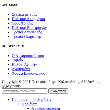
ΧΡΗΣΙΜΑ
Σχετικά με εμάς
Πολιτική Απορρήτου
Όροι Χρήσης
Πολιτική Επιστροφών
Τρόποι Αποστολής
Τρόποι Πληρωμής
ΛΟΓΑΡΙΑΣΜΟΣ
Ο Λογαριασμός μου
Ταμείο
Καλάθι Αγορών
Αγαπημένα
Φόρμα Επικοινωνίας
Copyright © 2021 Dermatoslife.gr | Καλαποθάκης Αλέξανδρος
Αναζήτηση
Περιποίηση υποδημάτων
Προϊόντα
Αδιαβροχοποίηση