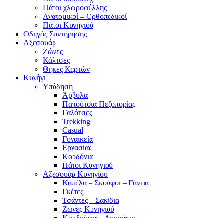
Πάτοι χλωροφύλλης
Ανατομικοί – Ορθοπεδικοί
Πάτοι Κυνηγιού
Οδηγός Συντήρησης
Αξεσουάρ
Ζώνες
Κάλτσες
Θήκες Καρτών
Κυνήγι
Υπόδηση
Άρβυλα
Παπούτσια Πεζοπορίας
Γαλότσες
Trekking
Casual
Γυναικεία
Εργασίας
Κορδόνια
Πάτοι Κυνηγιού
Αξεσουάρ Κυνηγίου
Καπέλα – Σκούφοι – Γάντια
Γκέτες
Τσάντες – Σακίδια
Ζώνες Κυνηγιού
Κουδούνια – Λουράκια