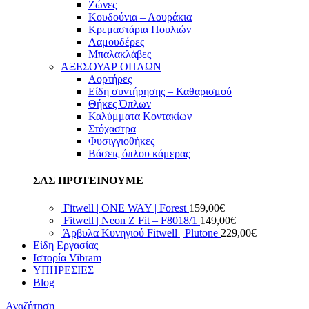
Ζώνες
Κουδούνια – Λουράκια
Κρεμαστάρια Πουλιών
Λαμουδέρες
Μπαλακλάβες
ΑΞΕΣΟΥΑΡ ΟΠΛΩΝ
Αορτήρες
Είδη συντήρησης – Καθαρισμού
Θήκες Όπλων
Καλύμματα Κοντακίων
Στόχαστρα
Φυσιγγιοθήκες
Βάσεις όπλου κάμερας
ΣΑΣ ΠΡΟΤΕΙΝΟΥΜΕ
Fitwell | ONE WAY | Forest
159,00
€
Fitwell | Neon Z Fit – F8018/1
149,00
€
Άρβυλα Κυνηγιού Fitwell | Plutone
229,00
€
Είδη Εργασίας
Ιστορία Vibram
ΥΠΗΡΕΣΙΕΣ
Blog
Αναζήτηση