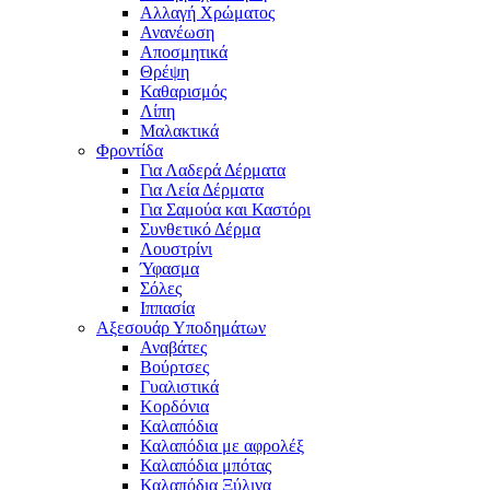
Αλλαγή Χρώματος
Ανανέωση
Αποσμητικά
Θρέψη
Καθαρισμός
Λίπη
Μαλακτικά
Φροντίδα
Για Λαδερά Δέρματα
Για Λεία Δέρματα
Για Σαμούα και Καστόρι
Συνθετικό Δέρμα
Λουστρίνι
Ύφασμα
Σόλες
Ιππασία
Αξεσουάρ Υποδημάτων
Αναβάτες
Βούρτσες
Γυαλιστικά
Κορδόνια
Καλαπόδια
Καλαπόδια με αφρολέξ
Καλαπόδια μπότας
Καλαπόδια Ξύλινα