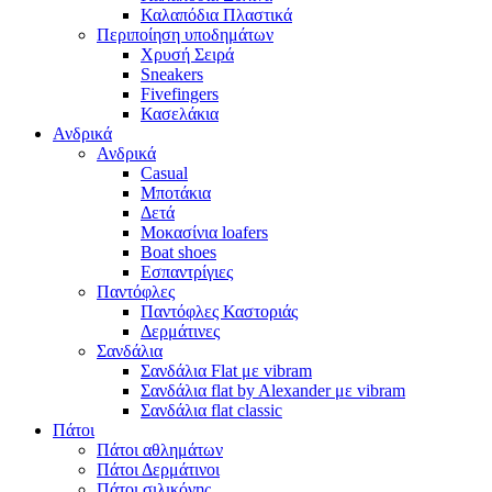
Καλαπόδια Πλαστικά
Περιποίηση υποδημάτων
Χρυσή Σειρά
Sneakers
Fivefingers
Κασελάκια
Ανδρικά
Ανδρικά
Casual
Μποτάκια
Δετά
Μοκασίνια loafers
Boat shoes
Εσπαντρίγιες
Παντόφλες
Παντόφλες Καστοριάς
Δερμάτινες
Σανδάλια
Σανδάλια Flat με vibram
Σανδάλια flat by Alexander με vibram
Σανδάλια flat classic
Πάτοι
Πάτοι αθλημάτων
Πάτοι Δερμάτινοι
Πάτοι σιλικόνης