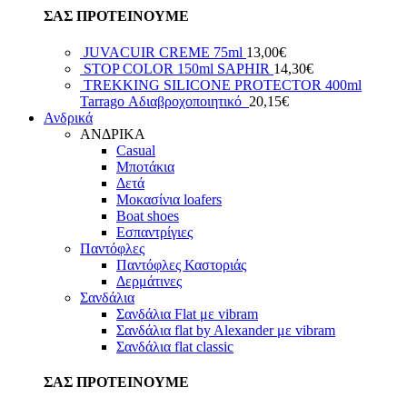
ΣΑΣ ΠΡΟΤΕΙΝΟΥΜΕ
JUVACUIR CREME 75ml
13,00
€
STOP COLOR 150ml SAPHIR
14,30
€
TREKKING SILICONE PROTECTOR 400ml
Tarrago Αδιαβροχοποιητικό
20,15
€
Ανδρικά
ΑΝΔΡΙΚΑ
Casual
Μποτάκια
Δετά
Μοκασίνια loafers
Boat shoes
Εσπαντρίγιες
Παντόφλες
Παντόφλες Καστοριάς
Δερμάτινες
Σανδάλια
Σανδάλια Flat με vibram
Σανδάλια flat by Alexander με vibram
Σανδάλια flat classic
ΣΑΣ ΠΡΟΤΕΙΝΟΥΜΕ