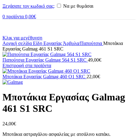
Ξεχάσατε τον κωδικό σας;
Να με θυμάσαι
0
προϊόντα
0,00
€
Κλικ για μεγέθυνση
Αρχική σελίδα
Είδη Εργασίας
Άρβυλα/Παπούτσια
Μποτάκια
Εργασίας Galmag 461 S1 SRC
Παπούτσια Εργασίας Galmag 564 S1 SRC
49,00
€
Επιστροφή στα προϊόντα
Μποτάκια Εργασίας Galmag 460 O1 SRC
22,00
€
Μποτάκια Εργασίας Galmag
461 S1 SRC
24,00
€
Μποτάκια αστραγάλου ασφαλείας με ατσάλινο καπάκι.