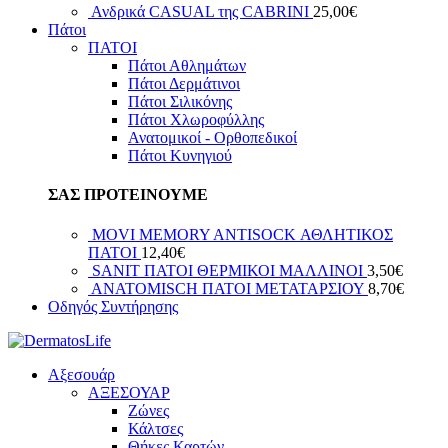
Ανδρικά CASUAL της CABRINI
25,00
€
Πάτοι
ΠΑΤΟΙ
Πάτοι Αθλημάτων
Πάτοι Δερμάτινοι
Πάτοι Σιλικόνης
Πάτοι Χλωροφύλλης
Ανατομικοί - Ορθοπεδικοί
Πάτοι Κυνηγιού
ΣΑΣ ΠΡΟΤΕΙΝΟΥΜΕ
MOVI MEMORY ANTISOCK ΑΘΛΗΤΙΚΟΣ
ΠΑΤΟΙ
12,40
€
SANIT ΠΑΤΟΙ ΘΕΡΜΙΚΟΙ ΜΑΛΛΙΝΟΙ
3,50
€
ANATOMISCH ΠΑΤΟΙ ΜΕΤΑΤΑΡΣΙΟΥ
8,70
€
Οδηγός Συντήρησης
Αξεσουάρ
ΑΞΕΣΟΥΑΡ
Ζώνες
Κάλτσες
Θήκες Καρτών