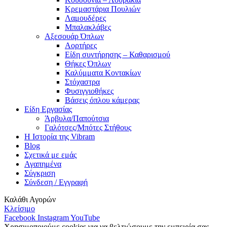
Κρεμαστάρια Πουλιών
Λαμουδέρες
Μπαλακλάβες
Αξεσουάρ Όπλων
Αορτήρες
Είδη συντήρησης – Καθαρισμού
Θήκες Όπλων
Καλύμματα Κοντακίων
Στόχαστρα
Φυσιγγιοθήκες
Βάσεις όπλου κάμερας
Είδη Εργασίας
Άρβυλα/Παπούτσια
Γαλότσες/Μπότες Στήθους
Η Ιστορία της Vibram
Blog
Σχετικά με εμάς
Αγαπημένα
Σύγκριση
Σύνδεση / Εγγραφή
Καλάθι Αγορών
Κλείσιμο
Facebook
Instagram
YouTube
Χρησιμοποιούμε cookies για να βελτιώσουμε την εμπειρία σας