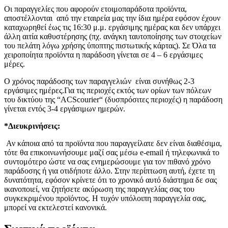
Οι παραγγελίες που αφορούν ετοιμοπαράδοτα προϊόντα,
αποστέλλονται από την εταιρεία μας την ίδια ημέρα εφόσον έχουν
καταχωρηθεί έως τις 16:30 μ.μ. εργάσιμης ημέρας και δεν υπάρχει
άλλη αιτία καθυστέρησης (πχ. ανάγκη ταυτοποίησης των στοιχείων
του πελάτη λόγω χρήσης ύποπτης πιστωτικής κάρτας). Σε Όλα τα
χειροποίητα προϊόντα η παράδοση γίνεται σε 4 – 6 εργάσιμες
μέρες.
Ο χρόνος παράδοσης των παραγγελιών είναι συνήθως 2-3
εργάσιμες ημέρες.Για τις περιοχές εκτός των ορίων των πόλεων
του δικτύου της “ACScourier“ (δυσπρόσιτες περιοχές) η παράδοση
γίνεται εντός 3-4 εργάσιμων ημερών.
*Διευκρινήσεις:
Αν κάποια από τα προϊόντα που παραγγείλατε δεν είναι διαθέσιμα,
τότε θα επικοινωνήσουμε μαζί σας μέσω e-email ή τηλεφωνικά το
συντομότερο ώστε να σας ενημερώσουμε για τον πιθανό χρόνο
παράδοσης ή για οτιδήποτε άλλο. Στην περίπτωση αυτή, έχετε τη
δυνατότητα, εφόσον κρίνετε ότι το χρονικό αυτό διάστημα δε σας
ικανοποιεί, να ζητήσετε ακύρωση της παραγγελίας σας του
συγκεκριμένου προϊόντος. Η τυχόν υπόλοιπη παραγγελία σας,
μπορεί να εκτελεστεί κανονικά.