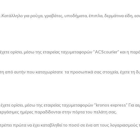
Κατάλληλο για ρούχα, γραβάτες, υποδήματα, έπιπλα, δερμάτινα είδη, ε
ετε ορίσει, μέσω της εταιρείας ταχυμεταφορών “ACScourier” και η παράδ
νση από αυτήν που καταχωρίσατε τα προσωπικά σας στοιχεία, έχετε τη 
χετε ορίσει, μέσω της εταιρείας ταχυμεταφορών “kronos express” Για α
 εργάσιμες ημέρες παραδίδονται στην πόρτα του πελάτη σας.
πρέπει πρώτα να έχει καταβληθεί το ποσό σε ένα απ τους λογαριασμούς τ