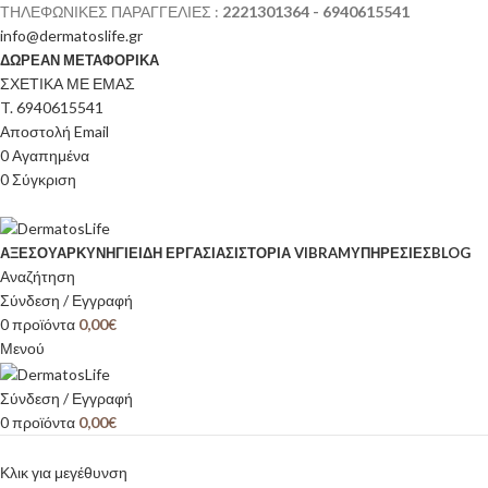
ΤΗΛΕΦΩΝΙΚΕΣ ΠΑΡΑΓΓΕΛΙΕΣ :
2221301364 - 6940615541
info@dermatoslife.gr
ΔΩΡΕΑΝ ΜΕΤΑΦΟΡΙΚΑ
ΣΧΕΤΙΚΑ ΜΕ ΕΜΑΣ
T. 6940615541
Αποστολή Email
0
Αγαπημένα
0
Σύγκριση
ΑΞΕΣΟΥΆΡ
ΚΥΝΉΓΙ
ΕΊΔΗ ΕΡΓΑΣΊΑΣ
ΙΣΤΟΡΊΑ VIBRAM
ΥΠΗΡΕΣΙΕΣ
BLOG
Αναζήτηση
Σύνδεση / Εγγραφή
0
προϊόντα
0,00
€
Μενού
Σύνδεση / Εγγραφή
0
προϊόντα
0,00
€
Κλικ για μεγέθυνση