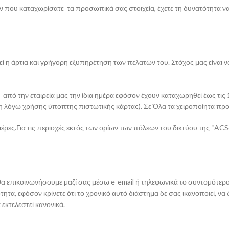
τήν που καταχωρίσατε τα προσωπικά σας στοιχεία, έχετε τη δυνατότητα
ί η άρτια και γρήγορη εξυπηρέτηση των πελατών του. Στόχος μας είναι ν
ό την εταιρεία μας την ίδια ημέρα εφόσον έχουν καταχωρηθεί έως τις 1
 λόγω χρήσης ύποπτης πιστωτικής κάρτας). Σε Όλα τα χειροποίητα προϊό
ες.Για τις περιοχές εκτός των ορίων των πόλεων του δικτύου της “ACSc
ε θα επικοινωνήσουμε μαζί σας μέσω e-email ή τηλεφωνικά το συντομότε
ητα, εφόσον κρίνετε ότι το χρονικό αυτό διάστημα δε σας ικανοποιεί, ν
εκτελεστεί κανονικά.