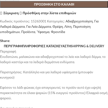
ΠΡΟΣΘΉΚΗ ΣΤΟ ΚΑΛΆΘΙ
Σύγκριση
Πρόσθήκη στην λίστα επιθυμιών
Κωδικός προϊόντος:
15263001
Κατηγορίες:
Αδιαβροχοποίηση
,
Για
Λαδερά Δέρματα
,
Για Λεία Δέρματα
,
Θρέψη
,
Λίπη
,
Περιποίηση
υποδημάτων
,
Προϊόντα
,
Ύφασμα
,
Φροντίδα
Share:
ΠΕΡΙΓΡΑΦΉ
ΠΛΗΡΟΦΟΡΊΕΣ ΚΑΤΑΣΚΕΥΑΣΤΉ
SHIPPING & DELIVERY
Περιγραφή
Ενυδατώνει, μαλακώνει και αδιαβροχοποιεί το λείο και λαδερό δέρμα, το
λαδερό καστόρι και τα λεδερά δερμάτινα ενδύματα.
Παρατηρήσεις: Κατάλληλο και για λαδερά υφάσματα (μπουφάν
κυνηγιού)
Εφόσον το λάδι φώκιας έχει απαγορευτεί, το προϊόν αυτό έχει υψηλή
περιεκτικότητα σε έλαια ψαριών (15% ενεργού προϊόντος) Ελαφριά οσμή
ψαριού.