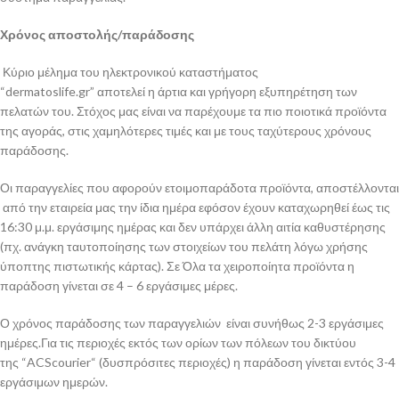
Χρόνος αποστολής/παράδοσης
Κύριο μέλημα του ηλεκτρονικού καταστήματος
“dermatoslife.gr” αποτελεί η άρτια και γρήγορη εξυπηρέτηση των
πελατών του. Στόχος μας είναι να παρέχουμε τα πιο ποιοτικά προϊόντα
της αγοράς, στις χαμηλότερες τιμές και με τους ταχύτερους χρόνους
παράδοσης.
Οι παραγγελίες που αφορούν ετοιμοπαράδοτα προϊόντα, αποστέλλονται
από την εταιρεία μας την ίδια ημέρα εφόσον έχουν καταχωρηθεί έως τις
16:30 μ.μ. εργάσιμης ημέρας και δεν υπάρχει άλλη αιτία καθυστέρησης
(πχ. ανάγκη ταυτοποίησης των στοιχείων του πελάτη λόγω χρήσης
ύποπτης πιστωτικής κάρτας). Σε Όλα τα χειροποίητα προϊόντα η
παράδοση γίνεται σε 4 – 6 εργάσιμες μέρες.
Ο χρόνος παράδοσης των παραγγελιών είναι συνήθως 2-3 εργάσιμες
ημέρες.Για τις περιοχές εκτός των ορίων των πόλεων του δικτύου
της “ACScourier“ (δυσπρόσιτες περιοχές) η παράδοση γίνεται εντός 3-4
εργάσιμων ημερών.