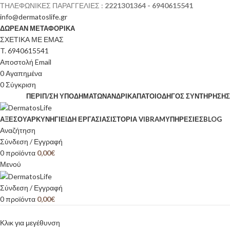
ΤΗΛΕΦΩΝΙΚΕΣ ΠΑΡΑΓΓΕΛΙΕΣ :
2221301364 - 6940615541
info@dermatoslife.gr
ΔΩΡΕΑΝ ΜΕΤΑΦΟΡΙΚΑ
ΣΧΕΤΙΚΑ ΜΕ ΕΜΑΣ
T. 6940615541
Αποστολή Email
0
Αγαπημένα
0
Σύγκριση
ΠΕΡΙΠ/ΣΗ ΥΠΟΔΗΜΆΤΩΝ
ΑΝΔΡΙΚΆ
ΠΆΤΟΙ
ΟΔΗΓΌΣ ΣΥΝΤΉΡΗΣΗΣ
ΑΞΕΣΟΥΆΡ
ΚΥΝΉΓΙ
ΕΊΔΗ ΕΡΓΑΣΊΑΣ
ΙΣΤΟΡΊΑ VIBRAM
ΥΠΗΡΕΣΙΕΣ
BLOG
Αναζήτηση
Σύνδεση / Εγγραφή
0
προϊόντα
0,00
€
Μενού
Σύνδεση / Εγγραφή
0
προϊόντα
0,00
€
Κλικ για μεγέθυνση