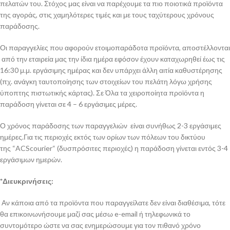
πελατών του. Στόχος μας είναι να παρέχουμε τα πιο ποιοτικά προϊόντα
της αγοράς, στις χαμηλότερες τιμές και με τους ταχύτερους χρόνους
παράδοσης.
Οι παραγγελίες που αφορούν ετοιμοπαράδοτα προϊόντα, αποστέλλονται
από την εταιρεία μας την ίδια ημέρα εφόσον έχουν καταχωρηθεί έως τις
16:30 μ.μ. εργάσιμης ημέρας και δεν υπάρχει άλλη αιτία καθυστέρησης
(πχ. ανάγκη ταυτοποίησης των στοιχείων του πελάτη λόγω χρήσης
ύποπτης πιστωτικής κάρτας). Σε Όλα τα χειροποίητα προϊόντα η
παράδοση γίνεται σε 4 – 6 εργάσιμες μέρες.
Ο χρόνος παράδοσης των παραγγελιών είναι συνήθως 2-3 εργάσιμες
ημέρες.Για τις περιοχές εκτός των ορίων των πόλεων του δικτύου
της “ACScourier“ (δυσπρόσιτες περιοχές) η παράδοση γίνεται εντός 3-4
εργάσιμων ημερών.
*Διευκρινήσεις:
Αν κάποια από τα προϊόντα που παραγγείλατε δεν είναι διαθέσιμα, τότε
θα επικοινωνήσουμε μαζί σας μέσω e-email ή τηλεφωνικά το
συντομότερο ώστε να σας ενημερώσουμε για τον πιθανό χρόνο