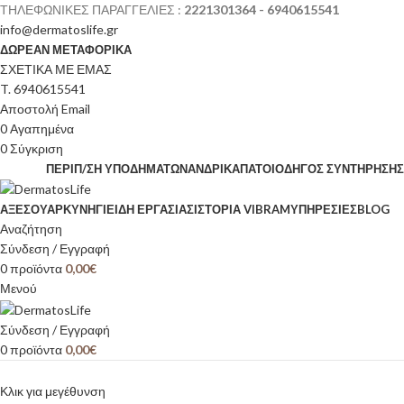
ΤΗΛΕΦΩΝΙΚΕΣ ΠΑΡΑΓΓΕΛΙΕΣ :
2221301364 - 6940615541
info@dermatoslife.gr
ΔΩΡΕΑΝ ΜΕΤΑΦΟΡΙΚΑ
ΣΧΕΤΙΚΑ ΜΕ ΕΜΑΣ
T. 6940615541
Αποστολή Email
0
Αγαπημένα
0
Σύγκριση
ΠΕΡΙΠ/ΣΗ ΥΠΟΔΗΜΆΤΩΝ
ΑΝΔΡΙΚΆ
ΠΆΤΟΙ
ΟΔΗΓΌΣ ΣΥΝΤΉΡΗΣΗΣ
ΑΞΕΣΟΥΆΡ
ΚΥΝΉΓΙ
ΕΊΔΗ ΕΡΓΑΣΊΑΣ
ΙΣΤΟΡΊΑ VIBRAM
ΥΠΗΡΕΣΙΕΣ
BLOG
Αναζήτηση
Σύνδεση / Εγγραφή
0
προϊόντα
0,00
€
Μενού
Σύνδεση / Εγγραφή
0
προϊόντα
0,00
€
Κλικ για μεγέθυνση