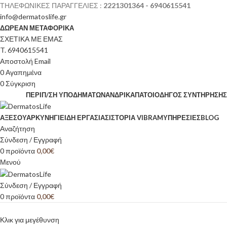
ΤΗΛΕΦΩΝΙΚΕΣ ΠΑΡΑΓΓΕΛΙΕΣ :
2221301364 - 6940615541
info@dermatoslife.gr
ΔΩΡΕΑΝ ΜΕΤΑΦΟΡΙΚΑ
ΣΧΕΤΙΚΑ ΜΕ ΕΜΑΣ
T. 6940615541
Αποστολή Email
0
Αγαπημένα
0
Σύγκριση
ΠΕΡΙΠ/ΣΗ ΥΠΟΔΗΜΆΤΩΝ
ΑΝΔΡΙΚΆ
ΠΆΤΟΙ
ΟΔΗΓΌΣ ΣΥΝΤΉΡΗΣΗΣ
ΑΞΕΣΟΥΆΡ
ΚΥΝΉΓΙ
ΕΊΔΗ ΕΡΓΑΣΊΑΣ
ΙΣΤΟΡΊΑ VIBRAM
ΥΠΗΡΕΣΙΕΣ
BLOG
Αναζήτηση
Σύνδεση / Εγγραφή
0
προϊόντα
0,00
€
Μενού
Σύνδεση / Εγγραφή
0
προϊόντα
0,00
€
Κλικ για μεγέθυνση