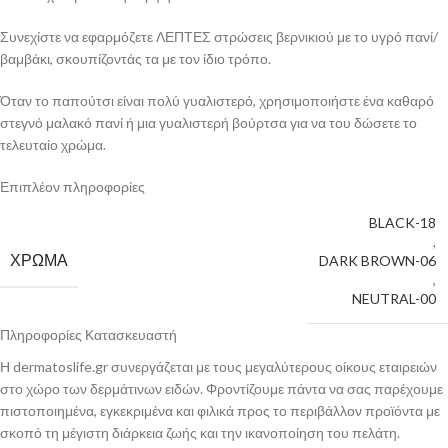
Συνεχίστε να εφαρμόζετε ΛΕΠΤΕΣ στρώσεις βερνικιού με το υγρό πανί/
βαμβάκι, σκουπίζοντάς τα με τον ίδιο τρόπο.
Όταν το παπούτσι είναι πολύ γυαλιστερό, χρησιμοποιήστε ένα καθαρό
στεγνό μαλακό πανί ή μια γυαλιστερή βούρτσα για να του δώσετε το
τελευταίο χρώμα.
Επιπλέον πληροφορίες
BLACK-18
,
ΧΡΏΜΑ
DARK BROWN-06
,
NEUTRAL-00
Πληροφορίες Κατασκευαστή
Η dermatoslife.gr συνεργάζεται με τους μεγαλύτερους οίκους εταιρειών
στο χώρο των δερμάτινων ειδών. Φροντίζουμε πάντα να σας παρέχουμε
πιστοποιημένα, εγκεκριμένα και φιλικά προς το περιβάλλον προϊόντα με
σκοπό τη μέγιστη διάρκεια ζωής και την ικανοποίηση του πελάτη.