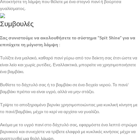
Αποκτήστε τη λάμψη που θέλετε με ένα στεγνό πανί ή βούρτσα
γυαλίσματος.
Συμβουλές
Σας συνιστούμε να ακολουθήσετε το σύστημα “Spit Shine” για να
επιτύχετε τη μέγιστη λάμψη
:
Τυλίξτε ένα μαλακό, καθαρό πανί γύρω από τον δείκτη σας έτσι ώστε να
είναι λείο και χωρίς ρυτίδες. Εναλλακτικά, μπορείτε να χρησιμοποιήσετε
ένα βαμβάκι.
Βυθίστε το δάχτυλό σας ή το βαμβάκι σε ένα δοχείο νερού. Το πανί/
βαμβάκι πρέπει να είναι υγρό, αλλά να μην στάζει.
Τρίψτε το αποξηραμένο βερνίκι χρησιμοποιώντας μια κυκλική κίνηση με
το πανί/βαμβάκι, μέχρι το κερί να αρχίσει να γυαλίζει.
Ακόμα με το υγρό πανί στο δάχτυλό σας, εφαρμόστε ένα λεπτό στρώμα
βερνικιού και συνεχίστε να τρίβετε ελαφρά με κυκλικές κινήσεις μέχρι να
αναπτυχθεί μια θολή λάμψη.