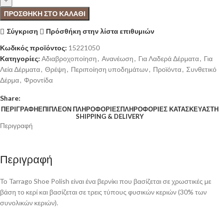
ΠΡΟΣΘΉΚΗ ΣΤΟ ΚΑΛΆΘΙ
Σύγκριση
Πρόσθήκη στην λίστα επιθυμιών
Κωδικός προϊόντος:
15221050
Κατηγορίες:
Αδιαβροχοποίηση
,
Ανανέωση
,
Για Λαδερά Δέρματα
,
Για
Λεία Δέρματα
,
Θρέψη
,
Περιποίηση υποδημάτων
,
Προϊόντα
,
Συνθετικό
Δέρμα
,
Φροντίδα
Share:
ΠΕΡΙΓΡΑΦΉ
ΕΠΙΠΛΈΟΝ ΠΛΗΡΟΦΟΡΊΕΣ
ΠΛΗΡΟΦΟΡΊΕΣ ΚΑΤΑΣΚΕΥΑΣΤΉ
SHIPPING & DELIVERY
Περιγραφή
Περιγραφή
Το Tarrago Shoe Polish είναι ένα βερνίκι που βασίζεται σε χρωστικές με
βάση το κερί και βασίζεται σε τρεις τύπους φυσικών κεριών (30% των
συνολικών κεριών).