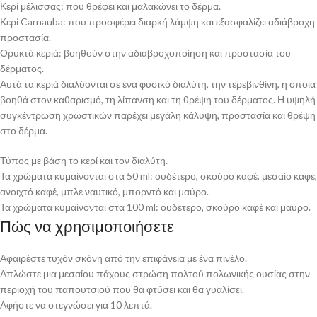
Κερί μέλισσας: που θρέφει και μαλακώνει το δέρμα.
Κερί Carnauba: που προσφέρει διαρκή λάμψη και εξασφαλίζει αδιάβροχη
προστασία.
Ορυκτά κεριά: βοηθούν στην αδιαβροχοποίηση και προστασία του
δέρματος.
Αυτά τα κεριά διαλύονται σε ένα φυσικό διαλύτη, την τερεβινθίνη, η οποία
βοηθά στον καθαρισμό, τη λίπανση και τη θρέψη του δέρματος. Η υψηλή
συγκέντρωση χρωστικών παρέχει μεγάλη κάλυψη, προστασία και θρέψη
στο δέρμα.
Τύπος με βάση το κερί και τον διαλύτη.
Τα χρώματα κυμαίνονται στα 50 ml: ουδέτερο, σκούρο καφέ, μεσαίο καφέ,
ανοιχτό καφέ, μπλε ναυτικό, μπορντό και μαύρο.
Τα χρώματα κυμαίνονται στα 100 ml: ουδέτερο, σκούρο καφέ και μαύρο.
Πώς να χρησιμοποιήσετε
Αφαιρέστε τυχόν σκόνη από την επιφάνεια με ένα πινέλο.
Απλώστε μια μεσαίου πάχους στρώση πολτού πολωνικής ουσίας στην
περιοχή του παπουτσιού που θα φτύσει και θα γυαλίσει.
Αφήστε να στεγνώσει για 10 λεπτά.