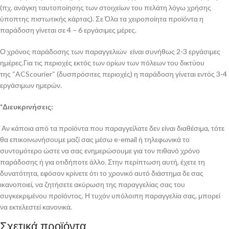
(πχ. ανάγκη ταυτοποίησης των στοιχείων του πελάτη λόγω χρήσης
ύποπτης πιστωτικής κάρτας). Σε Όλα τα χειροποίητα προϊόντα η
παράδοση γίνεται σε 4 – 6 εργάσιμες μέρες.
Ο χρόνος παράδοσης των παραγγελιών είναι συνήθως 2-3 εργάσιμες
ημέρες.Για τις περιοχές εκτός των ορίων των πόλεων του δικτύου
της “ACScourier“ (δυσπρόσιτες περιοχές) η παράδοση γίνεται εντός 3-4
εργάσιμων ημερών.
*Διευκρινήσεις:
Αν κάποια από τα προϊόντα που παραγγείλατε δεν είναι διαθέσιμα, τότε
θα επικοινωνήσουμε μαζί σας μέσω e-email ή τηλεφωνικά το
συντομότερο ώστε να σας ενημερώσουμε για τον πιθανό χρόνο
παράδοσης ή για οτιδήποτε άλλο. Στην περίπτωση αυτή, έχετε τη
δυνατότητα, εφόσον κρίνετε ότι το χρονικό αυτό διάστημα δε σας
ικανοποιεί, να ζητήσετε ακύρωση της παραγγελίας σας του
συγκεκριμένου προϊόντος. Η τυχόν υπόλοιπη παραγγελία σας, μπορεί
να εκτελεστεί κανονικά.
Σχετικά προϊόντα