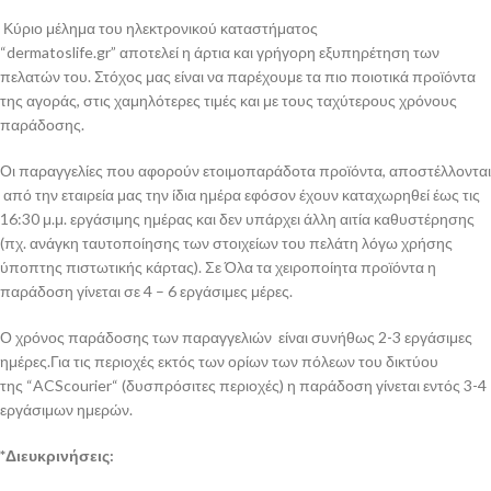
Κύριο μέλημα του ηλεκτρονικού καταστήματος
“dermatoslife.gr” αποτελεί η άρτια και γρήγορη εξυπηρέτηση των
πελατών του. Στόχος μας είναι να παρέχουμε τα πιο ποιοτικά προϊόντα
της αγοράς, στις χαμηλότερες τιμές και με τους ταχύτερους χρόνους
παράδοσης.
Οι παραγγελίες που αφορούν ετοιμοπαράδοτα προϊόντα, αποστέλλονται
από την εταιρεία μας την ίδια ημέρα εφόσον έχουν καταχωρηθεί έως τις
16:30 μ.μ. εργάσιμης ημέρας και δεν υπάρχει άλλη αιτία καθυστέρησης
(πχ. ανάγκη ταυτοποίησης των στοιχείων του πελάτη λόγω χρήσης
ύποπτης πιστωτικής κάρτας). Σε Όλα τα χειροποίητα προϊόντα η
παράδοση γίνεται σε 4 – 6 εργάσιμες μέρες.
Ο χρόνος παράδοσης των παραγγελιών είναι συνήθως 2-3 εργάσιμες
ημέρες.Για τις περιοχές εκτός των ορίων των πόλεων του δικτύου
της “ACScourier“ (δυσπρόσιτες περιοχές) η παράδοση γίνεται εντός 3-4
εργάσιμων ημερών.
*Διευκρινήσεις: