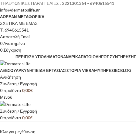
ΤΗΛΕΦΩΝΙΚΕΣ ΠΑΡΑΓΓΕΛΙΕΣ :
2221301364 - 6940615541
info@dermatoslife.gr
ΔΩΡΕΑΝ ΜΕΤΑΦΟΡΙΚΑ
ΣΧΕΤΙΚΑ ΜΕ ΕΜΑΣ
T. 6940615541
Αποστολή Email
0
Αγαπημένα
0
Σύγκριση
ΠΕΡΙΠ/ΣΗ ΥΠΟΔΗΜΆΤΩΝ
ΑΝΔΡΙΚΆ
ΠΆΤΟΙ
ΟΔΗΓΌΣ ΣΥΝΤΉΡΗΣΗΣ
ΑΞΕΣΟΥΆΡ
ΚΥΝΉΓΙ
ΕΊΔΗ ΕΡΓΑΣΊΑΣ
ΙΣΤΟΡΊΑ VIBRAM
ΥΠΗΡΕΣΙΕΣ
BLOG
Αναζήτηση
Σύνδεση / Εγγραφή
0
προϊόντα
0,00
€
Μενού
Σύνδεση / Εγγραφή
0
προϊόντα
0,00
€
Κλικ για μεγέθυνση