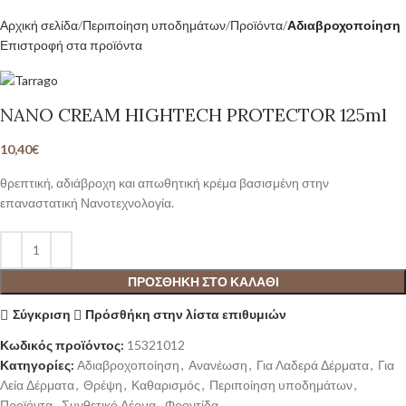
Αρχική σελίδα
Περιποίηση υποδημάτων
Προϊόντα
Αδιαβροχοποίηση
Επιστροφή στα προϊόντα
NANO CREAM HIGHTECH PROTECTOR 125ml
10,40
€
θρεπτική, αδιάβροχη και απωθητική κρέμα βασισμένη στην
επαναστατική Νανοτεχνολογία.
ΠΡΟΣΘΉΚΗ ΣΤΟ ΚΑΛΆΘΙ
Σύγκριση
Πρόσθήκη στην λίστα επιθυμιών
Κωδικός προϊόντος:
15321012
Κατηγορίες:
Αδιαβροχοποίηση
,
Ανανέωση
,
Για Λαδερά Δέρματα
,
Για
Λεία Δέρματα
,
Θρέψη
,
Καθαρισμός
,
Περιποίηση υποδημάτων
,
Προϊόντα
,
Συνθετικό Δέρμα
,
Φροντίδα