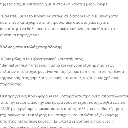
της εταιρίας,με κατάθεση η με πιστωτική κάρτα η μέσω Paypal.
*Εάν επιθυμείτε το προϊόν να σταλεί σε διαφορετική διεύθυνση από
αυτήν που καταχωρίσατε τα προσωπικά σας στοιχεία, έχετε τη
δυνατότητα να δηλώσετε διαφορετική διεύθυνση παραλήπτη στο
σύστημα παραγγελίας.
Χρόνος αποστολής/παράδοσης
Κύριο μέλημα του ηλεκτρονικού καταστήματος
“dermatoslife.gr” αποτελεί η άρτια και γρήγορη εξυπηρέτηση των
πελατών του. Στόχος μας είναι να παρέχουμε τα πιο ποιοτικά προϊόντα
της αγοράς, στις χαμηλότερες τιμές και με τους ταχύτερους χρόνους
παράδοσης.
Οι παραγγελίες που αφορούν ετοιμοπαράδοτα προϊόντα, αποστέλλονται
από την εταιρεία μας την ίδια ημέρα εφόσον έχουν καταχωρηθεί έως τις
16:30 μ.μ. εργάσιμης ημέρας και δεν υπάρχει άλλη αιτία καθυστέρησης
(πχ. ανάγκη ταυτοποίησης των στοιχείων του πελάτη λόγω χρήσης
ύποπτης πιστωτικής κάρτας). Σε Όλα τα χειροποίητα προϊόντα η
παράδοση γίνεται σε 4 – 6 εργάσιμες μέρες.