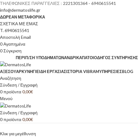
ΤΗΛΕΦΩΝΙΚΕΣ ΠΑΡΑΓΓΕΛΙΕΣ :
2221301364 - 6940615541
info@dermatoslife.gr
ΔΩΡΕΑΝ ΜΕΤΑΦΟΡΙΚΑ
ΣΧΕΤΙΚΑ ΜΕ ΕΜΑΣ
T. 6940615541
Αποστολή Email
0
Αγαπημένα
0
Σύγκριση
ΠΕΡΙΠ/ΣΗ ΥΠΟΔΗΜΆΤΩΝ
ΑΝΔΡΙΚΆ
ΠΆΤΟΙ
ΟΔΗΓΌΣ ΣΥΝΤΉΡΗΣΗΣ
ΑΞΕΣΟΥΆΡ
ΚΥΝΉΓΙ
ΕΊΔΗ ΕΡΓΑΣΊΑΣ
ΙΣΤΟΡΊΑ VIBRAM
ΥΠΗΡΕΣΙΕΣ
BLOG
Αναζήτηση
Σύνδεση / Εγγραφή
0
προϊόντα
0,00
€
Μενού
Σύνδεση / Εγγραφή
0
προϊόντα
0,00
€
Κλικ για μεγέθυνση