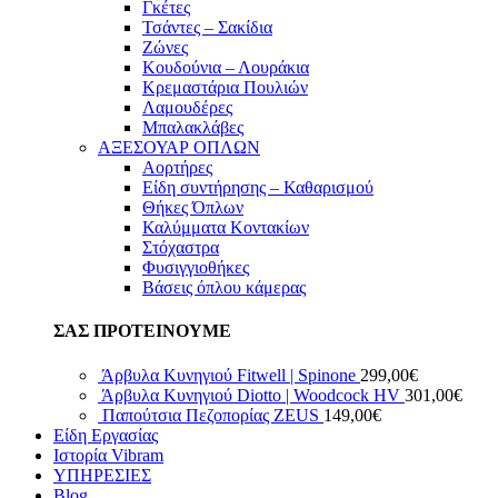
Γκέτες
Τσάντες – Σακίδια
Ζώνες
Κουδούνια – Λουράκια
Κρεμαστάρια Πουλιών
Λαμουδέρες
Μπαλακλάβες
ΑΞΕΣΟΥΑΡ ΟΠΛΩΝ
Αορτήρες
Είδη συντήρησης – Καθαρισμού
Θήκες Όπλων
Καλύμματα Κοντακίων
Στόχαστρα
Φυσιγγιοθήκες
Βάσεις όπλου κάμερας
ΣΑΣ ΠΡΟΤΕΙΝΟΥΜΕ
Άρβυλα Κυνηγιού Fitwell | Spinone
299,00
€
Άρβυλα Κυνηγιού Diotto | Woodcock HV
301,00
€
Παπούτσια Πεζοπορίας ZEUS
149,00
€
Είδη Εργασίας
Ιστορία Vibram
ΥΠΗΡΕΣΙΕΣ
Blog