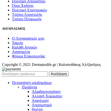
Πολιτική Απορρήτου
Όροι Χρήσης
Πολιτική Επιστροφών
Τρόποι Αποστολής
Τρόποι Πληρωμής
ΛΟΓΑΡΙΑΣΜΟΣ
Ο Λογαριασμός μου
Ταμείο
Καλάθι Αγορών
Αγαπημένα
Φόρμα Επικοινωνίας
Copyright © 2021 Dermatoslife.gr | Καλαποθάκης Αλέξανδρος
Αναζήτηση
Περιποίηση υποδημάτων
Προϊόντα
Αδιαβροχοποίηση
Αλλαγή Χρώματος
Ανανέωση
Αποσμητικά
Θρέψη