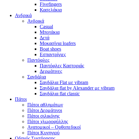
Fivefingers
Κασελάκια
Ανδρικά
Ανδρικά
Casual
Μποτάκια
Δετά
Μοκασίνια loafers
Boat shoes
Εσπαντρίγιες
Παντόφλες
Παντόφλες Καστοριάς
Δερμάτινες
Σανδάλια
Σανδάλια Flat με vibram
Σανδάλια flat by Alexander με vibram
Σανδάλια flat classic
Πάτοι
Πάτοι αθλημάτων
Πάτοι Δερμάτινοι
Πάτοι σιλικόνης
Πάτοι χλωροφύλλης
Ανατομικοί – Ορθοπεδικοί
Πάτοι Κυνηγιού
Οδηγός Συντήρησης