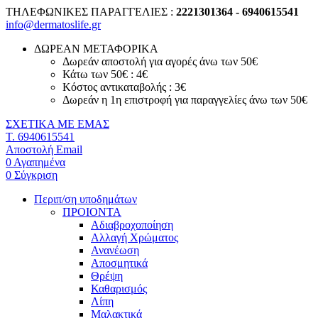
ΤΗΛΕΦΩΝΙΚΕΣ ΠΑΡΑΓΓΕΛΙΕΣ :
2221301364 - 6940615541
info@dermatoslife.gr
ΔΩΡΕΑΝ ΜΕΤΑΦΟΡΙΚΑ
Δωρεάν αποστολή για αγορές άνω των 50€
Κάτω των 50€ : 4€
Κόστος αντικαταβολής : 3€
Δωρεάν η 1η επιστροφή για παραγγελίες άνω των 50€
ΣΧΕΤΙΚΑ ΜΕ ΕΜΑΣ
T. 6940615541
Αποστολή Email
0
Αγαπημένα
0
Σύγκριση
Περιπ/ση υποδημάτων
ΠΡΟΙΟΝΤΑ
Αδιαβροχοποίηση
Αλλαγή Χρώματος
Ανανέωση
Αποσμητικά
Θρέψη
Καθαρισμός
Λίπη
Μαλακτικά