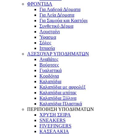
ΦΡΟΝΤΙΔΑ
Για Λαδερά Δέρματα
Για Λεία Δέρματα
Για Σαμούα και Καστόρι
Συνθετικό Δέρμα
Λουστρίνι
Ύφασμα
Σόλες
Ιππασία
ΑΞΕΣΟΥΑΡ ΥΠΟΔΗΜΑΤΩΝ
Αναβάτες
Βούρτσες
Γυαλιστικά
Κορδόνια
Καλαπόδια
Καλαπόδια με αφρολέξ
Καλαπόδια μπότας
Καλαπόδια Ξύλινα
Καλαπόδια Πλαστικά
ΠΕΡΙΠΟΙΗΣΗ ΥΠΟΔΗΜΑΤΩΝ
ΧΡΥΣΗ ΣΕΙΡΑ
SNEAKERS
FIVEFINGERS
ΚΑΣΕΛΑΚΙΑ