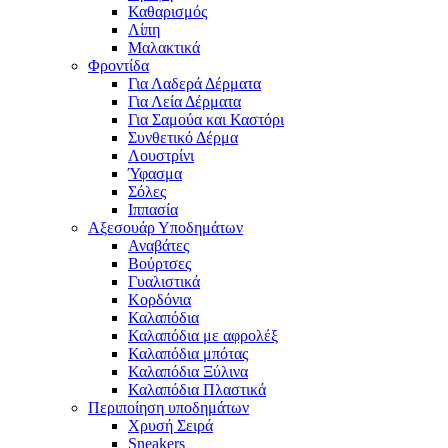
Καθαρισμός
Λίπη
Μαλακτικά
Φροντίδα
Για Λαδερά Δέρματα
Για Λεία Δέρματα
Για Σαμούα και Καστόρι
Συνθετικό Δέρμα
Λουστρίνι
Ύφασμα
Σόλες
Ιππασία
Αξεσουάρ Υποδημάτων
Αναβάτες
Βούρτσες
Γυαλιστικά
Κορδόνια
Καλαπόδια
Καλαπόδια με αφρολέξ
Καλαπόδια μπότας
Καλαπόδια Ξύλινα
Καλαπόδια Πλαστικά
Περιποίηση υποδημάτων
Χρυσή Σειρά
Sneakers