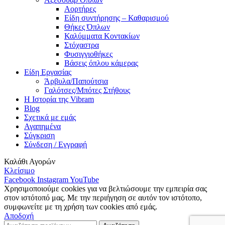
Αορτήρες
Είδη συντήρησης – Καθαρισμού
Θήκες Όπλων
Καλύμματα Κοντακίων
Στόχαστρα
Φυσιγγιοθήκες
Βάσεις όπλου κάμερας
Είδη Εργασίας
Άρβυλα/Παπούτσια
Γαλότσες/Μπότες Στήθους
Η Ιστορία της Vibram
Blog
Σχετικά με εμάς
Αγαπημένα
Σύγκριση
Σύνδεση / Εγγραφή
Καλάθι Αγορών
Κλείσιμο
Facebook
Instagram
YouTube
Χρησιμοποιούμε cookies για να βελτιώσουμε την εμπειρία σας
στον ιστότοπό μας. Με την περιήγηση σε αυτόν τον ιστότοπο,
συμφωνείτε με τη χρήση των cookies από εμάς.
Αποδοχή