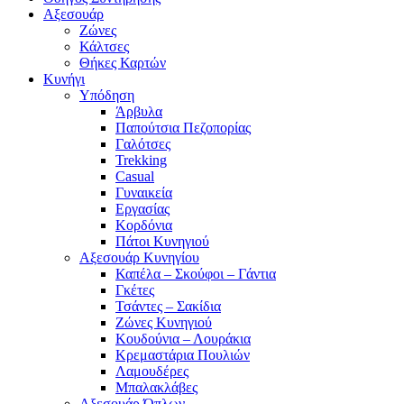
Αξεσουάρ
Ζώνες
Κάλτσες
Θήκες Καρτών
Κυνήγι
Υπόδηση
Άρβυλα
Παπούτσια Πεζοπορίας
Γαλότσες
Trekking
Casual
Γυναικεία
Εργασίας
Κορδόνια
Πάτοι Κυνηγιού
Αξεσουάρ Κυνηγίου
Καπέλα – Σκούφοι – Γάντια
Γκέτες
Τσάντες – Σακίδια
Ζώνες Κυνηγιού
Κουδούνια – Λουράκια
Κρεμαστάρια Πουλιών
Λαμουδέρες
Μπαλακλάβες
Αξεσουάρ Όπλων