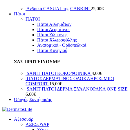
Ανδρικά CASUAL της CABRINI
25,00
€
Πάτοι
ΠΑΤΟΙ
Πάτοι Αθλημάτων
Πάτοι Δερμάτινοι
Πάτοι Σιλικόνης
Πάτοι Χλωροφύλλης
Ανατομικοί - Ορθοπεδικοί
Πάτοι Κυνηγιού
ΣΑΣ ΠΡΟΤΕΙΝΟΥΜΕ
SANIT ΠΑΤΟΙ ΚΟΚΟΦΟΙΝΙΚΑ
4,00
€
ΠΑΤΟΣ ΔΕΡΜΑΤΙΝΟΣ ΟΛΟΚΛΗΡΟΣ ΜIDI
COMFORT
15,00
€
SANIT ΠΑΤΟΙ ΔΕΡΜΑ ΞΥΛΑΝΘΡΑΚΑ ΟΝΕ SIZE
6,60
€
Οδηγός Συντήρησης
Αξεσουάρ
ΑΞΕΣΟΥΑΡ
Ζώνες