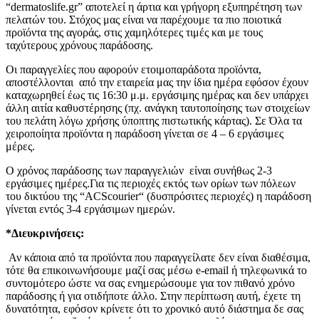
“dermatoslife.gr” αποτελεί η άρτια και γρήγορη εξυπηρέτηση των
πελατών του. Στόχος μας είναι να παρέχουμε τα πιο ποιοτικά
προϊόντα της αγοράς, στις χαμηλότερες τιμές και με τους
ταχύτερους χρόνους παράδοσης.
Οι παραγγελίες που αφορούν ετοιμοπαράδοτα προϊόντα,
αποστέλλονται από την εταιρεία μας την ίδια ημέρα εφόσον έχουν
καταχωρηθεί έως τις 16:30 μ.μ. εργάσιμης ημέρας και δεν υπάρχει
άλλη αιτία καθυστέρησης (πχ. ανάγκη ταυτοποίησης των στοιχείων
του πελάτη λόγω χρήσης ύποπτης πιστωτικής κάρτας). Σε Όλα τα
χειροποίητα προϊόντα η παράδοση γίνεται σε 4 – 6 εργάσιμες
μέρες.
Ο χρόνος παράδοσης των παραγγελιών είναι συνήθως 2-3
εργάσιμες ημέρες.Για τις περιοχές εκτός των ορίων των πόλεων
του δικτύου της “ACScourier“ (δυσπρόσιτες περιοχές) η παράδοση
γίνεται εντός 3-4 εργάσιμων ημερών.
*Διευκρινήσεις:
Αν κάποια από τα προϊόντα που παραγγείλατε δεν είναι διαθέσιμα,
τότε θα επικοινωνήσουμε μαζί σας μέσω e-email ή τηλεφωνικά το
συντομότερο ώστε να σας ενημερώσουμε για τον πιθανό χρόνο
παράδοσης ή για οτιδήποτε άλλο. Στην περίπτωση αυτή, έχετε τη
δυνατότητα, εφόσον κρίνετε ότι το χρονικό αυτό διάστημα δε σας