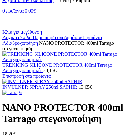
Ξεχάσατε τον κωδικό σας;
Να με θυμάσαι
0
προϊόντα
0,00
€
Κλικ για μεγέθυνση
Αρχική σελίδα
Περιποίηση υποδημάτων
Προϊόντα
Αδιαβροχοποίηση
NANO PROTECTOR 400ml Tarrago
στεγανοποίηση
TREKKING SILICONE PROTECTOR 400ml Tarrago
Αδιαβροχοποιητικό
20,15
€
Επιστροφή στα προϊόντα
INVULNER SPRAY 250ml SAPHIR
13,65
€
NANO PROTECTOR 400ml
Tarrago στεγανοποίηση
18,20
€