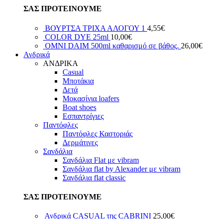
ΣΑΣ ΠΡΟΤΕΙΝΟΥΜΕ
ΒΟΥΡΤΣΑ ΤΡΙΧΑ ΑΛΟΓΟΥ 1
4,55
€
COLOR DYE 25ml
10,00
€
OMNI DAIM 500ml καθαρισμό σε βάθος.
26,00
€
Ανδρικά
ΑΝΔΡΙΚΑ
Casual
Μποτάκια
Δετά
Μοκασίνια loafers
Boat shoes
Εσπαντρίγιες
Παντόφλες
Παντόφλες Καστοριάς
Δερμάτινες
Σανδάλια
Σανδάλια Flat με vibram
Σανδάλια flat by Alexander με vibram
Σανδάλια flat classic
ΣΑΣ ΠΡΟΤΕΙΝΟΥΜΕ
Ανδρικά CASUAL της CABRINI
25,00
€