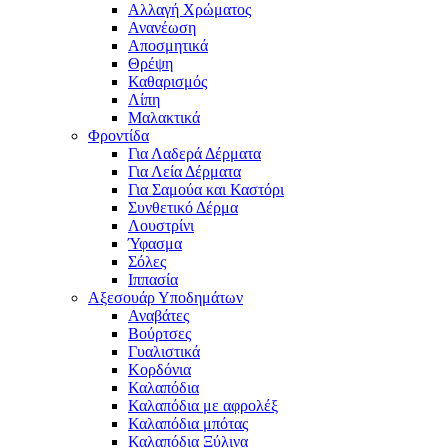
Αλλαγή Χρώματος
Ανανέωση
Αποσμητικά
Θρέψη
Καθαρισμός
Λίπη
Μαλακτικά
Φροντίδα
Για Λαδερά Δέρματα
Για Λεία Δέρματα
Για Σαμούα και Καστόρι
Συνθετικό Δέρμα
Λουστρίνι
Ύφασμα
Σόλες
Ιππασία
Αξεσουάρ Υποδημάτων
Αναβάτες
Βούρτσες
Γυαλιστικά
Κορδόνια
Καλαπόδια
Καλαπόδια με αφρολέξ
Καλαπόδια μπότας
Καλαπόδια Ξύλινα