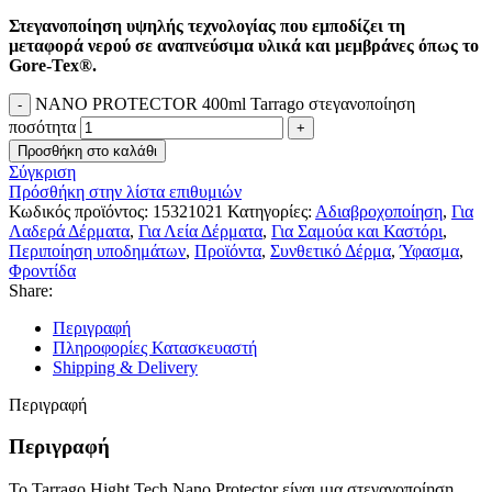
Στεγανοποίηση υψηλής τεχνολογίας που εμποδίζει τη
μεταφορά νερού σε αναπνεύσιμα υλικά και μεμβράνες όπως το
Gore-Tex®.
NANO PROTECTOR 400ml Tarrago στεγανοποίηση
ποσότητα
Προσθήκη στο καλάθι
Σύγκριση
Πρόσθήκη στην λίστα επιθυμιών
Κωδικός προϊόντος:
15321021
Κατηγορίες:
Αδιαβροχοποίηση
,
Για
Λαδερά Δέρματα
,
Για Λεία Δέρματα
,
Για Σαμούα και Καστόρι
,
Περιποίηση υποδημάτων
,
Προϊόντα
,
Συνθετικό Δέρμα
,
Ύφασμα
,
Φροντίδα
Share:
Περιγραφή
Πληροφορίες Κατασκευαστή
Shipping & Delivery
Περιγραφή
Περιγραφή
Το Tarrago Hight Tech Nano Protector είναι μια στεγανοποίηση