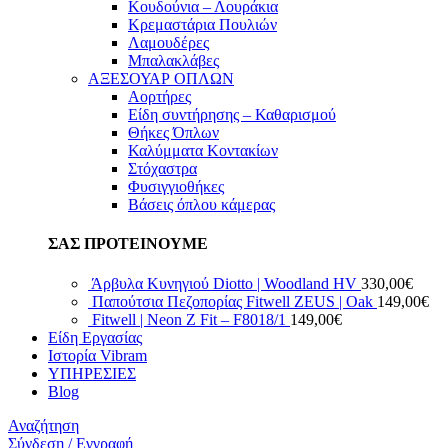
Κουδούνια – Λουράκια
Κρεμαστάρια Πουλιών
Λαμουδέρες
Μπαλακλάβες
ΑΞΕΣΟΥΑΡ ΟΠΛΩΝ
Αορτήρες
Είδη συντήρησης – Καθαρισμού
Θήκες Όπλων
Καλύμματα Κοντακίων
Στόχαστρα
Φυσιγγιοθήκες
Βάσεις όπλου κάμερας
ΣΑΣ ΠΡΟΤΕΙΝΟΥΜΕ
Άρβυλα Κυνηγιού Diotto | Woodland HV
330,00
€
Παπούτσια Πεζοπορίας Fitwell ZEUS | Oak
149,00
€
Fitwell | Neon Z Fit – F8018/1
149,00
€
Είδη Εργασίας
Ιστορία Vibram
ΥΠΗΡΕΣΙΕΣ
Blog
Αναζήτηση
Σύνδεση / Εγγραφή