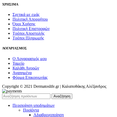
ΧΡΗΣΙΜΑ
Σχετικά με εμάς
Πολιτική Απορρήτου
Όροι Χρήσης
Πολιτική Επιστροφών
Τρόποι Αποστολής
Τρόποι Πληρωμής
ΛΟΓΑΡΙΑΣΜΟΣ
Ο Λογαριασμός μου
Ταμείο
Καλάθι Αγορών
Αγαπημένα
Φόρμα Επικοινωνίας
Copyright © 2021 Dermatoslife.gr | Καλαποθάκης Αλέξανδρος
Αναζήτηση
Περιποίηση υποδημάτων
Προϊόντα
Αδιαβροχοποίηση