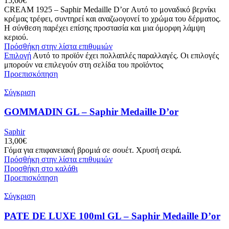
15,60
€
CREAM 1925 – Saphir Medaille D’or Αυτό το μοναδικό βερνίκι
κρέμας τρέφει, συντηρεί και αναζωογονεί το χρώμα του δέρματος.
Η σύνθεση παρέχει επίσης προστασία και μια όμορφη λάμψη
κεριού.
Πρόσθήκη στην λίστα επιθυμιών
Επιλογή
Αυτό το προϊόν έχει πολλαπλές παραλλαγές. Οι επιλογές
μπορούν να επιλεγούν στη σελίδα του προϊόντος
Προεπισκόπηση
Σύγκριση
GOMMADIN GL – Saphir Medaille D’or
Saphir
13,00
€
Γόμα για επιφανειακή βρομιά σε σουέτ. Χρυσή σειρά.
Πρόσθήκη στην λίστα επιθυμιών
Προσθήκη στο καλάθι
Προεπισκόπηση
Σύγκριση
PATE DE LUXE 100ml GL – Saphir Medaille D’or