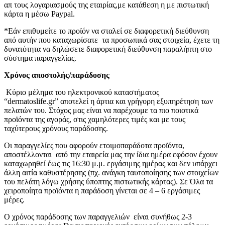
απ τους λογαριασμούς της εταιρίας,με κατάθεση η με πιστωτική
κάρτα η μέσω Paypal.
*Εάν επιθυμείτε το προϊόν να σταλεί σε διαφορετική διεύθυνση
από αυτήν που καταχωρίσατε τα προσωπικά σας στοιχεία, έχετε τη
δυνατότητα να δηλώσετε διαφορετική διεύθυνση παραλήπτη στο
σύστημα παραγγελίας.
Χρόνος αποστολής/παράδοσης
Κύριο μέλημα του ηλεκτρονικού καταστήματος
“dermatoslife.gr” αποτελεί η άρτια και γρήγορη εξυπηρέτηση των
πελατών του. Στόχος μας είναι να παρέχουμε τα πιο ποιοτικά
προϊόντα της αγοράς, στις χαμηλότερες τιμές και με τους
ταχύτερους χρόνους παράδοσης.
Οι παραγγελίες που αφορούν ετοιμοπαράδοτα προϊόντα,
αποστέλλονται από την εταιρεία μας την ίδια ημέρα εφόσον έχουν
καταχωρηθεί έως τις 16:30 μ.μ. εργάσιμης ημέρας και δεν υπάρχει
άλλη αιτία καθυστέρησης (πχ. ανάγκη ταυτοποίησης των στοιχείων
του πελάτη λόγω χρήσης ύποπτης πιστωτικής κάρτας). Σε Όλα τα
χειροποίητα προϊόντα η παράδοση γίνεται σε 4 – 6 εργάσιμες
μέρες.
Ο χρόνος παράδοσης των παραγγελιών είναι συνήθως 2-3