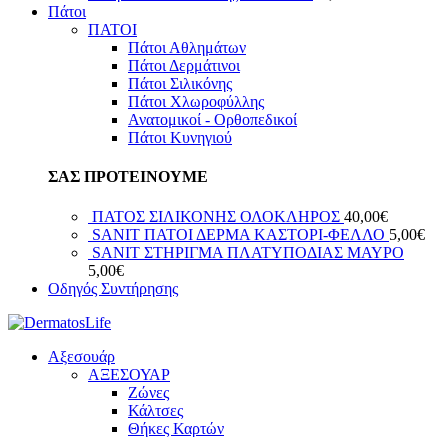
Πάτοι
ΠΑΤΟΙ
Πάτοι Αθλημάτων
Πάτοι Δερμάτινοι
Πάτοι Σιλικόνης
Πάτοι Χλωροφύλλης
Ανατομικοί - Ορθοπεδικοί
Πάτοι Κυνηγιού
ΣΑΣ ΠΡΟΤΕΙΝΟΥΜΕ
ΠΑΤΟΣ ΣΙΛΙΚΟΝΗΣ ΟΛΟΚΛΗΡΟΣ
40,00
€
SANIT ΠΑΤΟΙ ΔΕΡΜΑ ΚΑΣΤΟΡΙ-ΦΕΛΛΟ
5,00
€
SANIT ΣΤΗΡΙΓΜΑ ΠΛΑΤΥΠΟΔΙΑΣ ΜΑΥΡΟ
5,00
€
Οδηγός Συντήρησης
Αξεσουάρ
ΑΞΕΣΟΥΑΡ
Ζώνες
Κάλτσες
Θήκες Καρτών