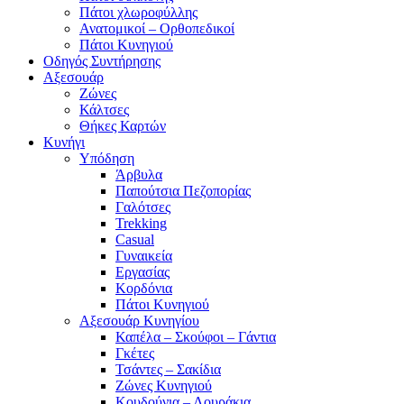
Πάτοι χλωροφύλλης
Ανατομικοί – Ορθοπεδικοί
Πάτοι Κυνηγιού
Οδηγός Συντήρησης
Αξεσουάρ
Ζώνες
Κάλτσες
Θήκες Καρτών
Κυνήγι
Υπόδηση
Άρβυλα
Παπούτσια Πεζοπορίας
Γαλότσες
Trekking
Casual
Γυναικεία
Εργασίας
Κορδόνια
Πάτοι Κυνηγιού
Αξεσουάρ Κυνηγίου
Καπέλα – Σκούφοι – Γάντια
Γκέτες
Τσάντες – Σακίδια
Ζώνες Κυνηγιού
Κουδούνια – Λουράκια