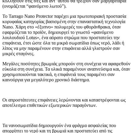
κολλήσουν στις ίνες και αντ ‘αυτού θα τρέξουν σαν μαργαριτάρια
(ονομάζεται “φαινόμενο λωτού”).
Το Tarrago Nano Protector παρέχει μια πρωτοποριακή προστασία
κορυφαίας κατηγορίας βασισμένη στην επαναστατική τεχνολογία
Nano. Χάρη στο «έξυπνο» πολυμερές του φθοράνθρακα, όταν
εφαρμόζεται το προϊόν, δημιουργεί το γνωστό «φαινόμενο
λουλουδιού Lotus», ένα αόρατο στρώμα που προστατεύει την
επιφάνεια, έτσι ώστε όλα τα μικρά σωματίδια όπως νερό, λάδι ή
λίπος να μην παραμένουν στην επιφάνεια αλλά γλιστρούν σαν
μικρές σταγόνες.
Μεγάλες ποσότητες βρωμιάς μπορούν στη συνέχεια να αφαιρεθούν
εύκολα στη συνέχεια. Τα υλικά παραμένουν αναπνεύσιμα και, όταν
χρησιμοποιούνται τακτικά, η επιφάνειά τους παραμένει σαν
καινούργια για μεγαλύτερο χρονικό διάστημα.
Οι απροστάτευτες επιφάνειες λερώνονται και καταστρέφονται ως
αποτέλεσμα επιθετικών εξωτερικών παραγόντων.
Τα νανοσωματίδια δημιουργούν ένα φράγμα ασφαλείας που
απορρίπτει το νερό και τη βρωμιά και προστατεύει από τις