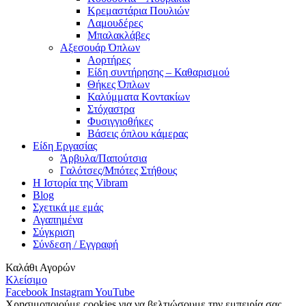
Κρεμαστάρια Πουλιών
Λαμουδέρες
Μπαλακλάβες
Αξεσουάρ Όπλων
Αορτήρες
Είδη συντήρησης – Καθαρισμού
Θήκες Όπλων
Καλύμματα Κοντακίων
Στόχαστρα
Φυσιγγιοθήκες
Βάσεις όπλου κάμερας
Είδη Εργασίας
Άρβυλα/Παπούτσια
Γαλότσες/Μπότες Στήθους
Η Ιστορία της Vibram
Blog
Σχετικά με εμάς
Αγαπημένα
Σύγκριση
Σύνδεση / Εγγραφή
Καλάθι Αγορών
Κλείσιμο
Facebook
Instagram
YouTube
Χρησιμοποιούμε cookies για να βελτιώσουμε την εμπειρία σας