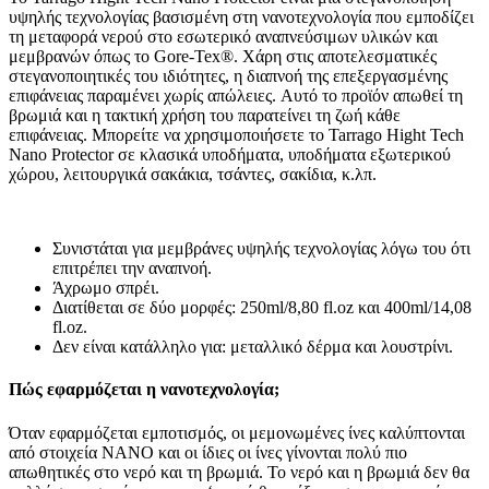
υψηλής τεχνολογίας βασισμένη στη νανοτεχνολογία που εμποδίζει
τη μεταφορά νερού στο εσωτερικό αναπνεύσιμων υλικών και
μεμβρανών όπως το Gore-Tex®. Χάρη στις αποτελεσματικές
στεγανοποιητικές του ιδιότητες, η διαπνοή της επεξεργασμένης
επιφάνειας παραμένει χωρίς απώλειες. Αυτό το προϊόν απωθεί τη
βρωμιά και η τακτική χρήση του παρατείνει τη ζωή κάθε
επιφάνειας. Μπορείτε να χρησιμοποιήσετε το Tarrago Hight Tech
Nano Protector σε κλασικά υποδήματα, υποδήματα εξωτερικού
χώρου, λειτουργικά σακάκια, τσάντες, σακίδια, κ.λπ.
Συνιστάται για μεμβράνες υψηλής τεχνολογίας λόγω του ότι
επιτρέπει την αναπνοή.
Άχρωμο σπρέι.
Διατίθεται σε δύο μορφές: 250ml/8,80 fl.oz και 400ml/14,08
fl.oz.
Δεν είναι κατάλληλο για: μεταλλικό δέρμα και λουστρίνι.
Πώς εφαρμόζεται η νανοτεχνολογία;
Όταν εφαρμόζεται εμποτισμός, οι μεμονωμένες ίνες καλύπτονται
από στοιχεία NANO και οι ίδιες οι ίνες γίνονται πολύ πιο
απωθητικές στο νερό και τη βρωμιά. Το νερό και η βρωμιά δεν θα