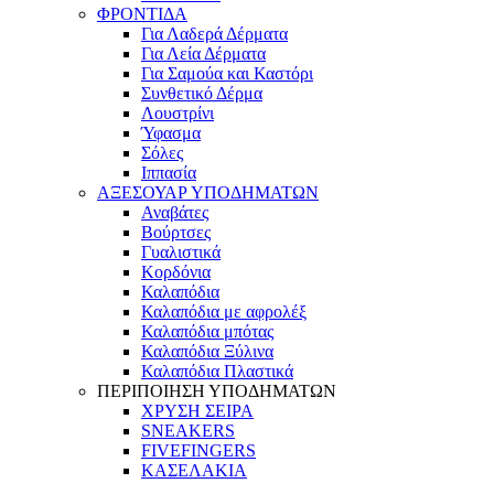
ΦΡΟΝΤΙΔΑ
Για Λαδερά Δέρματα
Για Λεία Δέρματα
Για Σαμούα και Καστόρι
Συνθετικό Δέρμα
Λουστρίνι
Ύφασμα
Σόλες
Ιππασία
ΑΞΕΣΟΥΑΡ ΥΠΟΔΗΜΑΤΩΝ
Αναβάτες
Βούρτσες
Γυαλιστικά
Κορδόνια
Καλαπόδια
Καλαπόδια με αφρολέξ
Καλαπόδια μπότας
Καλαπόδια Ξύλινα
Καλαπόδια Πλαστικά
ΠΕΡΙΠΟΙΗΣΗ ΥΠΟΔΗΜΑΤΩΝ
ΧΡΥΣΗ ΣΕΙΡΑ
SNEAKERS
FIVEFINGERS
ΚΑΣΕΛΑΚΙΑ