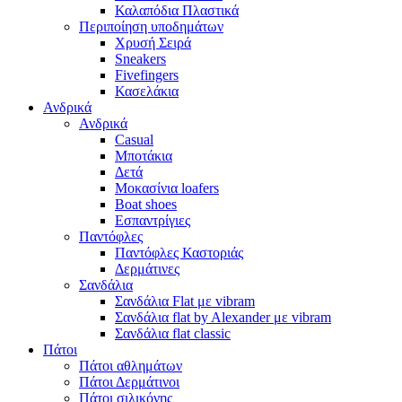
Καλαπόδια Πλαστικά
Περιποίηση υποδημάτων
Χρυσή Σειρά
Sneakers
Fivefingers
Κασελάκια
Ανδρικά
Ανδρικά
Casual
Μποτάκια
Δετά
Μοκασίνια loafers
Boat shoes
Εσπαντρίγιες
Παντόφλες
Παντόφλες Καστοριάς
Δερμάτινες
Σανδάλια
Σανδάλια Flat με vibram
Σανδάλια flat by Alexander με vibram
Σανδάλια flat classic
Πάτοι
Πάτοι αθλημάτων
Πάτοι Δερμάτινοι
Πάτοι σιλικόνης