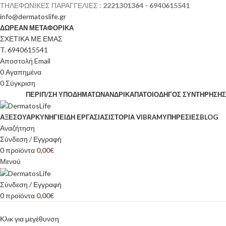
ΤΗΛΕΦΩΝΙΚΕΣ ΠΑΡΑΓΓΕΛΙΕΣ :
2221301364 - 6940615541
info@dermatoslife.gr
ΔΩΡΕΑΝ ΜΕΤΑΦΟΡΙΚΑ
ΣΧΕΤΙΚΑ ΜΕ ΕΜΑΣ
T. 6940615541
Αποστολή Email
0
Αγαπημένα
0
Σύγκριση
ΠΕΡΙΠ/ΣΗ ΥΠΟΔΗΜΆΤΩΝ
ΑΝΔΡΙΚΆ
ΠΆΤΟΙ
ΟΔΗΓΌΣ ΣΥΝΤΉΡΗΣΗΣ
ΑΞΕΣΟΥΆΡ
ΚΥΝΉΓΙ
ΕΊΔΗ ΕΡΓΑΣΊΑΣ
ΙΣΤΟΡΊΑ VIBRAM
ΥΠΗΡΕΣΙΕΣ
BLOG
Αναζήτηση
Σύνδεση / Εγγραφή
0
προϊόντα
0,00
€
Μενού
Σύνδεση / Εγγραφή
0
προϊόντα
0,00
€
Κλικ για μεγέθυνση