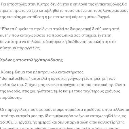
Για αποστολές στην Κύπρο δεν δίνεται η επιλογή της αντικαταβολής,θα
πρέπει πρώτα να έχει καταβληθεί το ποσό σε ένα απ τους λογαριασμούς
της εταιρίας,με κατάθεση η με πιστωτική κάρτα η μέσω Paypal.
*Εάν επιθυμείτε το προϊόν να σταλεί σε διαφορετική διεύθυνση από
αυτήν που καταχωρίσατε τα προσωπικά σας στοιχεία, έχετε τη
δυνατότητα να δηλώσετε διαφορετική διεύθυνση παραλήπτη στο
σύστημα παραγγελίας.
Χρόνος αποστολής/παράδοσης
Κύριο μέλημα του ηλεκτρονικού καταστήματος
“dermatoslife.gr” αποτελεί η άρτια και γρήγορη εξυπηρέτηση των
πελατών του. Στόχος μας είναι να παρέχουμε τα πιο ποιοτικά προϊόντα
της αγοράς, στις χαμηλότερες τιμές και με τους ταχύτερους χρόνους
παράδοσης.
Οι παραγγελίες που αφορούν ετοιμοπαράδοτα προϊόντα, αποστέλλονται
από την εταιρεία μας την ίδια ημέρα εφόσον έχουν καταχωρηθεί έως τις
16:30 μ.μ. εργάσιμης ημέρας και δεν υπάρχει άλλη αιτία καθυστέρησης
(πχ. ανάγκη ταυτοποίησης των στοιχείων του πελάτη λόγω χρήσης