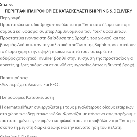
Share:
ΠΕΡΙΓΡΑΦΉ
ΠΛΗΡΟΦΟΡΊΕΣ ΚΑΤΑΣΚΕΥΑΣΤΉ
SHIPPING & DELIVERY
Περιγραφή
Προστατεύει και αδιαβροχοποιεί όλα τα προϊόντα από δέρμα καστόρι,
σαμουά και ύφασμα, συμπεριλαμβανομένου των “tex” υφασμάτων.
Προστατεύει ενάντια στη διείσδυση της βροχής, του χιονιού και της
βρωμιάς.Ακόμα και αν τα γυαλιστικά προϊόντα της Saphir προστατεύουν
το δέρμα χάρη στην υψηλή περιεκτικότητά τους σε κεριά, το
αδιαβροχοποιητικό Invulner βοηθά στην ενίσχυση της προστασίας για
αρκετές ημέρες ακόμα και σε συνθήκες υγρασίας όπως η δυνατή βροχή.
Παρατηρήσεις:
-Δεν περιέχει σιλικόνες και PFO!
Πληροφορίες Κατασκευαστή
Η dermatoslife.gr συνεργάζεται με τους μεγαλύτερους οίκους εταιρειών
στο χώρο των δερμάτινων ειδών. Φροντίζουμε πάντα να σας παρέχουμε
πιστοποιημένα, εγκεκριμένα και φιλικά προς το περιβάλλον προϊόντα με
σκοπό τη μέγιστη διάρκεια ζωής και την ικανοποίηση του πελάτη.
Shipping & Delivery