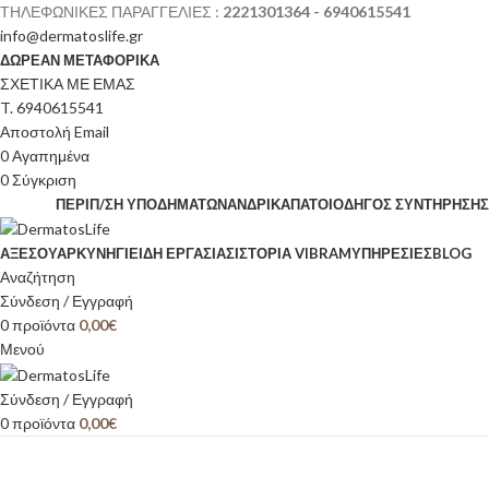
ΤΗΛΕΦΩΝΙΚΕΣ ΠΑΡΑΓΓΕΛΙΕΣ :
2221301364 - 6940615541
info@dermatoslife.gr
ΔΩΡΕΑΝ ΜΕΤΑΦΟΡΙΚΑ
ΣΧΕΤΙΚΑ ΜΕ ΕΜΑΣ
T. 6940615541
Αποστολή Email
0
Αγαπημένα
0
Σύγκριση
ΠΕΡΙΠ/ΣΗ ΥΠΟΔΗΜΆΤΩΝ
ΑΝΔΡΙΚΆ
ΠΆΤΟΙ
ΟΔΗΓΌΣ ΣΥΝΤΉΡΗΣΗΣ
ΑΞΕΣΟΥΆΡ
ΚΥΝΉΓΙ
ΕΊΔΗ ΕΡΓΑΣΊΑΣ
ΙΣΤΟΡΊΑ VIBRAM
ΥΠΗΡΕΣΙΕΣ
BLOG
Αναζήτηση
Σύνδεση / Εγγραφή
0
προϊόντα
0,00
€
Μενού
Σύνδεση / Εγγραφή
0
προϊόντα
0,00
€