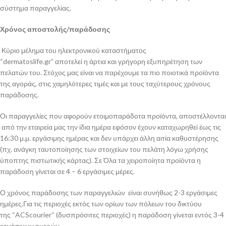
σύστημα παραγγελίας.
Χρόνος αποστολής/παράδοσης
Κύριο μέλημα του ηλεκτρονικού καταστήματος
“dermatoslife.gr” αποτελεί η άρτια και γρήγορη εξυπηρέτηση των
πελατών του. Στόχος μας είναι να παρέχουμε τα πιο ποιοτικά προϊόντα
της αγοράς, στις χαμηλότερες τιμές και με τους ταχύτερους χρόνους
παράδοσης.
Οι παραγγελίες που αφορούν ετοιμοπαράδοτα προϊόντα, αποστέλλονται
από την εταιρεία μας την ίδια ημέρα εφόσον έχουν καταχωρηθεί έως τις
16:30 μ.μ. εργάσιμης ημέρας και δεν υπάρχει άλλη αιτία καθυστέρησης
(πχ. ανάγκη ταυτοποίησης των στοιχείων του πελάτη λόγω χρήσης
ύποπτης πιστωτικής κάρτας). Σε Όλα τα χειροποίητα προϊόντα η
παράδοση γίνεται σε 4 – 6 εργάσιμες μέρες.
Ο χρόνος παράδοσης των παραγγελιών είναι συνήθως 2-3 εργάσιμες
ημέρες.Για τις περιοχές εκτός των ορίων των πόλεων του δικτύου
της “ACScourier“ (δυσπρόσιτες περιοχές) η παράδοση γίνεται εντός 3-4
εργάσιμων ημερών.