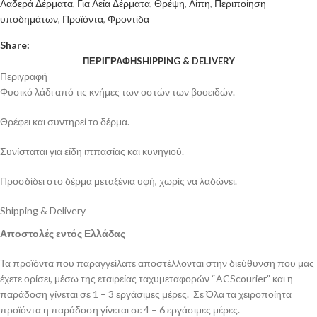
Λαδερά Δέρματα
,
Για Λεία Δέρματα
,
Θρέψη
,
Λίπη
,
Περιποίηση
υποδημάτων
,
Προϊόντα
,
Φροντίδα
Share:
ΠΕΡΙΓΡΑΦΉ
SHIPPING & DELIVERY
Περιγραφή
Φυσικό λάδι από τις κνήμες των οστών των βοοειδών.
Θρέφει και συντηρεί το δέρμα.
Συνίσταται για είδη ιππασίας και κυνηγιού.
Προσδίδει στο δέρμα μεταξένια υφή, χωρίς να λαδώνει.
Shipping & Delivery
Αποστολές εντός Ελλάδας
Τα προϊόντα που παραγγείλατε αποστέλλονται στην διεύθυνση που μας
έχετε ορίσει, μέσω της εταιρείας ταχυμεταφορών “ACScourier” και η
παράδοση γίνεται σε 1 – 3 εργάσιμες μέρες. Σε Όλα τα χειροποίητα
προϊόντα η παράδοση γίνεται σε 4 – 6 εργάσιμες μέρες.