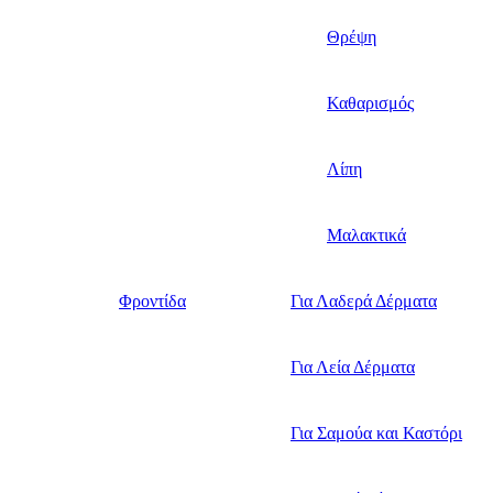
Θρέψη
Καθαρισμός
Λίπη
Μαλακτικά
Φροντίδα
Για Λαδερά Δέρματα
Για Λεία Δέρματα
Για Σαμούα και Καστόρι