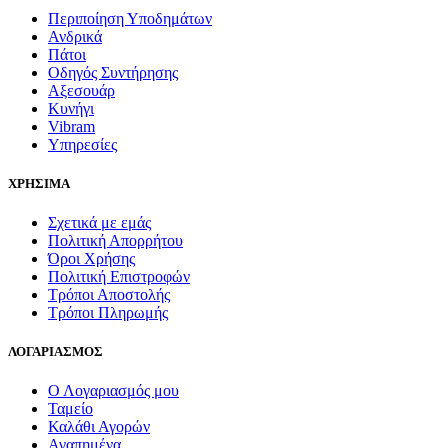
Περιποίηση Υποδημάτων
Ανδρικά
Πάτοι
Οδηγός Συντήρησης
Αξεσουάρ
Κυνήγι
Vibram
Υπηρεσίες
ΧΡΗΣΙΜΑ
Σχετικά με εμάς
Πολιτική Απορρήτου
Όροι Χρήσης
Πολιτική Επιστροφών
Τρόποι Αποστολής
Τρόποι Πληρωμής
ΛΟΓΑΡΙΑΣΜΟΣ
Ο Λογαριασμός μου
Ταμείο
Καλάθι Αγορών
Αγαπημένα