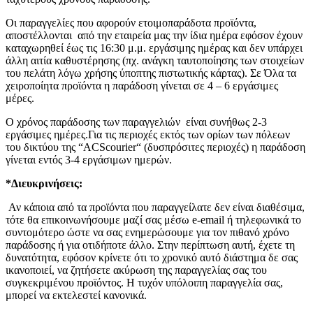
Οι παραγγελίες που αφορούν ετοιμοπαράδοτα προϊόντα,
αποστέλλονται από την εταιρεία μας την ίδια ημέρα εφόσον έχουν
καταχωρηθεί έως τις 16:30 μ.μ. εργάσιμης ημέρας και δεν υπάρχει
άλλη αιτία καθυστέρησης (πχ. ανάγκη ταυτοποίησης των στοιχείων
του πελάτη λόγω χρήσης ύποπτης πιστωτικής κάρτας). Σε Όλα τα
χειροποίητα προϊόντα η παράδοση γίνεται σε 4 – 6 εργάσιμες
μέρες.
Ο χρόνος παράδοσης των παραγγελιών είναι συνήθως 2-3
εργάσιμες ημέρες.Για τις περιοχές εκτός των ορίων των πόλεων
του δικτύου της “ACScourier“ (δυσπρόσιτες περιοχές) η παράδοση
γίνεται εντός 3-4 εργάσιμων ημερών.
*Διευκρινήσεις:
Αν κάποια από τα προϊόντα που παραγγείλατε δεν είναι διαθέσιμα,
τότε θα επικοινωνήσουμε μαζί σας μέσω e-email ή τηλεφωνικά το
συντομότερο ώστε να σας ενημερώσουμε για τον πιθανό χρόνο
παράδοσης ή για οτιδήποτε άλλο. Στην περίπτωση αυτή, έχετε τη
δυνατότητα, εφόσον κρίνετε ότι το χρονικό αυτό διάστημα δε σας
ικανοποιεί, να ζητήσετε ακύρωση της παραγγελίας σας του
συγκεκριμένου προϊόντος. Η τυχόν υπόλοιπη παραγγελία σας,
μπορεί να εκτελεστεί κανονικά.