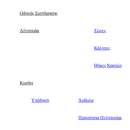
Οδηγός Συντήρησης
Αξεσουάρ
Ζώνες
Κάλτσες
Θήκες Καρτών
Κυνήγι
Υπόδηση
Άρβυλα
Παπούτσια Πεζοπορίας