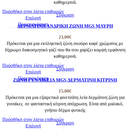
Οι
καθημερινά.
προϊόντος
επιλογές
Πρόσθήκη στην λίστα επιθυμιών
μπορούν
Σύγκριση
Αυτό
Επιλογή
να
το
Προεπισκόπηση
ΔΕΡΜΑΤΙΝΗ ΑΝΔΡΙΚΗ ΖΩΝΗ MGS ΜΑΥΡΗ
επιλεγούν
προϊόν
στη
έχει
23,00
€
σελίδα
πολλαπλές
Πρόκειται για μια εκπληκτική ζώνη σκούρο καφέ χρώματος με
του
παραλλαγές.
δίχρωμο διακοσμητικό γαζί που θα σου χαρίζει κομψή εμφάνιση
προϊόντος
Οι
καθημερινά.
επιλογές
Πρόσθήκη στην λίστα επιθυμιών
μπορούν
Σύγκριση
Αυτό
Επιλογή
να
το
Προεπισκόπηση
ΖΩΝΗ ΓΥΝΑΙΚΕΙΑ MGS ΔΕΡΜΑΤΙΝΗ ΚΙΤΡΙΝΗ
επιλεγούν
προϊόν
στη
έχει
15,00
€
σελίδα
πολλαπλές
Πρόκειται για μια εξαιρετικά φινετσάτη λεία δερμάτινη ζώνη για
του
παραλλαγές.
γυναίκες σε φανταστική κίτρινη απόχρωση. Είναι από μαλακό,
προϊόντος
Οι
γνήσιο δέρμα φυτικής
επιλογές
Πρόσθήκη στην λίστα επιθυμιών
μπορούν
Σύγκριση
Αυτό
Επιλογή
να