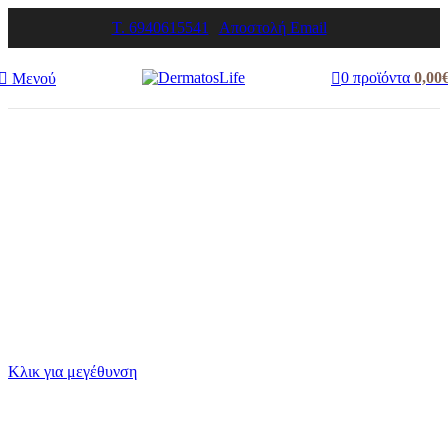
T. 6940615541
Αποστολή Email
0
προϊόντα
0,00
Μενού
Κλικ για μεγέθυνση