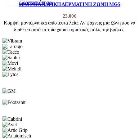
το
Προεπισκόπηση
ΜΑΥΡΗ ΑΝΔΡΙΚΗ ΔΕΡΜΑΤΙΝΗ ΖΩΝΗ MGS
επιλεγούν
προϊόν
στη
έχει
23,00
€
σελίδα
πολλαπλές
Κομψή, μοντέρνα και απίστευτα λεία. Αν ψάχνεις μια ζώνη που να
του
παραλλαγές.
διαθέτει αυτά τα τρία χαρακτηριστικά, μόλις την βρήκες.
προϊόντος
Οι
επιλογές
μπορούν
να
επιλεγούν
στη
σελίδα
του
προϊόντος