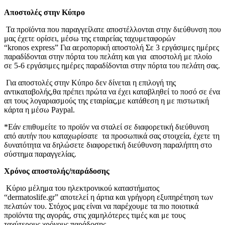
Αποστολές στην Κύπρο
Τα προϊόντα που παραγγείλατε αποστέλλονται στην διεύθυνση που
μας έχετε ορίσει, μέσω της εταιρείας ταχυμεταφορών
“kronos express” Για αεροπορική αποστολή Σε 3 εργάσιμες ημέρες
παραδίδονται στην πόρτα του πελάτη και για αποστολή με πλοίο
σε 5-6 εργάσιμες ημέρες παραδίδονται στην πόρτα του πελάτη σας.
Για αποστολές στην Κύπρο δεν δίνεται η επιλογή της
αντικαταβολής,θα πρέπει πρώτα να έχει καταβληθεί το ποσό σε ένα
απ τους λογαριασμούς της εταιρίας,με κατάθεση η με πιστωτική
κάρτα η μέσω Paypal.
*Εάν επιθυμείτε το προϊόν να σταλεί σε διαφορετική διεύθυνση
από αυτήν που καταχωρίσατε τα προσωπικά σας στοιχεία, έχετε τη
δυνατότητα να δηλώσετε διαφορετική διεύθυνση παραλήπτη στο
σύστημα παραγγελίας.
Χρόνος αποστολής/παράδοσης
Κύριο μέλημα του ηλεκτρονικού καταστήματος
“dermatoslife.gr” αποτελεί η άρτια και γρήγορη εξυπηρέτηση των
πελατών του. Στόχος μας είναι να παρέχουμε τα πιο ποιοτικά
προϊόντα της αγοράς, στις χαμηλότερες τιμές και με τους
ταχύτερους χρόνους παράδοσης.