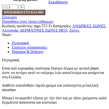
Εκκαθάριση
ΤΑΜΠΑ
ΑΝΔΡΙΚΗ
ΠΡΟΣΘΉΚΗ ΣΤΟ ΚΑΛΆΘΙ
ΔΕΡΜΑΤΙΝΗ
Σύγκριση
ΖΩΝΗ
Πρόσθήκη στην λίστα επιθυμιών
MGS
Κωδικός προϊόντος:
mgs-757-Tt
Κατηγορίες:
ΑΝΔΡΙΚΕΣ ΖΩΝΕΣ
,
ποσότητα
Αξεσουάρ
,
ΔΕΡΜΑΤΙΝΕΣ ΖΩΝΕΣ MGS
,
Ζώνες
Share:
Περιγραφή
Επιπλέον πληροφορίες
Shipping & Delivery
Περιγραφή
Είναι από κορυφαίας ποιότητας Ιταλικό δέρμα με φυτική βαφή
ώστε να πετύχει αυτό το υπέροχο λείο αποτέλεσμα και φτιάχνεται
στη Ελλάδα.
Διαθέτει καλαίσθητο ταμπα χρώμα και γυαλισμένη μεταλλική
αγκράφα.
Μπορεί να φορεθεί εξίσου με τζιν όσο και με ιδίου χρώματος καλά
δερμάτινα παπούτσια και κοστούμι.