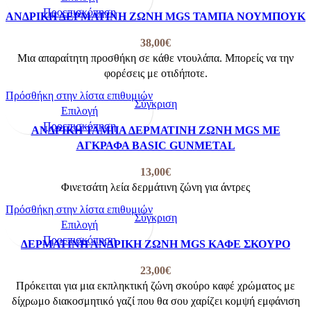
να
το
Προεπισκόπηση
ΑΝΔΡΙΚΗ ΔΕΡΜΑΤΙΝΗ ΖΩΝΗ MGS ΤΑΜΠΑ ΝΟΥΜΠΟΥΚ
επιλεγούν
προϊόν
στη
έχει
38,00
€
σελίδα
πολλαπλές
Μια απαραίτητη προσθήκη σε κάθε ντουλάπα. Μπορείς να την
του
παραλλαγές.
φορέσεις με οτιδήποτε.
προϊόντος
Οι
Πρόσθήκη στην λίστα επιθυμιών
επιλογές
Σύγκριση
Αυτό
Επιλογή
μπορούν
το
Προεπισκόπηση
ΑΝΔΡΙΚΗ ΤΑΜΠΑ ΔΕΡΜΑΤΙΝΗ ΖΩΝΗ MGS ΜΕ
να
προϊόν
ΑΓΚΡΑΦΑ BASIC GUNMETAL
επιλεγούν
έχει
στη
πολλαπλές
13,00
€
σελίδα
παραλλαγές.
Φινετσάτη λεία δερμάτινη ζώνη για άντρες
του
Οι
Πρόσθήκη στην λίστα επιθυμιών
προϊόντος
επιλογές
Σύγκριση
Αυτό
Επιλογή
μπορούν
το
Προεπισκόπηση
ΔΕΡΜΑΤΙΝΗ ΑΝΔΡΙΚΗ ΖΩΝΗ MGS ΚΑΦΕ ΣΚΟΥΡΟ
να
προϊόν
επιλεγούν
έχει
23,00
€
στη
πολλαπλές
Πρόκειται για μια εκπληκτική ζώνη σκούρο καφέ χρώματος με
σελίδα
παραλλαγές.
δίχρωμο διακοσμητικό γαζί που θα σου χαρίζει κομψή εμφάνιση
του