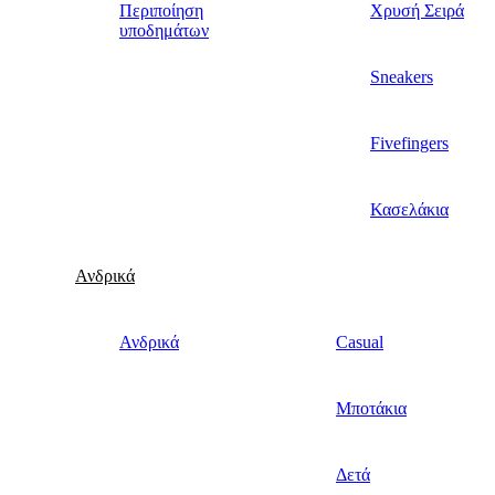
Περιποίηση
Χρυσή Σειρά
υποδημάτων
Sneakers
Fivefingers
Κασελάκια
Ανδρικά
Ανδρικά
Casual
Μποτάκια
Δετά