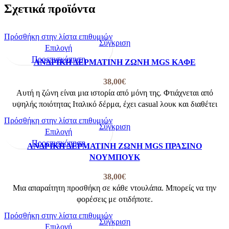
Σχετικά προϊόντα
Πρόσθήκη στην λίστα επιθυμιών
Σύγκριση
Αυτό
Επιλογή
το
Προεπισκόπηση
ΑΝΔΡΙΚΗ ΔΕΡΜΑΤΙΝΗ ΖΩΝΗ MGS ΚΑΦΕ
προϊόν
έχει
38,00
€
πολλαπλές
Αυτή η ζώνη είναι μια ιστορία από μόνη της. Φτιάχνεται από
παραλλαγές.
υψηλής ποιότητας Ιταλικό δέρμα, έχει casual λουκ και διαθέτει
Οι
Πρόσθήκη στην λίστα επιθυμιών
επιλογές
Σύγκριση
Αυτό
Επιλογή
μπορούν
το
Προεπισκόπηση
ΑΝΔΡΙΚΗ ΔΕΡΜΑΤΙΝΗ ΖΩΝΗ MGS ΠΡΑΣΙΝΟ
να
προϊόν
ΝΟΥΜΠΟΥΚ
επιλεγούν
έχει
στη
πολλαπλές
38,00
€
σελίδα
παραλλαγές.
Μια απαραίτητη προσθήκη σε κάθε ντουλάπα. Μπορείς να την
του
Οι
φορέσεις με οτιδήποτε.
προϊόντος
επιλογές
Πρόσθήκη στην λίστα επιθυμιών
μπορούν
Σύγκριση
Αυτό
Επιλογή