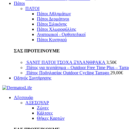
Πάτοι
ΠΑΤΟΙ
Πάτοι Αθλημάτων
Πάτοι Δερμάτινοι
Πάτοι Σιλικόνης
Πάτοι Χλωροφύλλης
Ανατομικοί - Ορθοπεδικοί
Πάτοι Κυνηγιού
ΣΑΣ ΠΡΟΤΕΙΝΟΥΜΕ
SANIT ΠΑΤΟΙ ΤΣΟΧΑ ΞΥΛΑΝΘΡΑΚΑ
3,50
€
Πάτος για περπάτημα – Outdoor Free Time Plus – Tarr
Πάτος Ποδηλασίας Outdoor Cycling Tarrago
29,00
€
Οδηγός Συντήρησης
Αξεσουάρ
ΑΞΕΣΟΥΑΡ
Ζώνες
Κάλτσες
Θήκες Καρτών