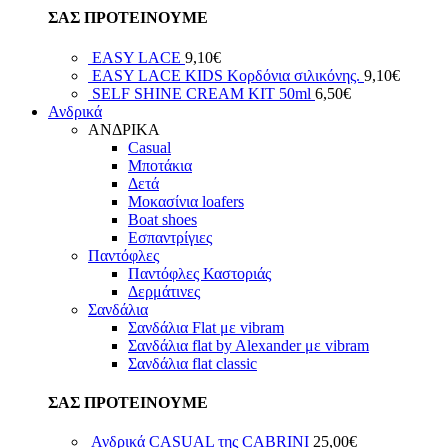
ΣΑΣ ΠΡΟΤΕΙΝΟΥΜΕ
EASY LACE
9,10
€
EASY LACE KIDS Κορδόνια σιλικόνης.
9,10
€
SELF SHINE CREAM ΚΙΤ 50ml
6,50
€
Ανδρικά
ΑΝΔΡΙΚΑ
Casual
Μποτάκια
Δετά
Μοκασίνια loafers
Boat shoes
Εσπαντρίγιες
Παντόφλες
Παντόφλες Καστοριάς
Δερμάτινες
Σανδάλια
Σανδάλια Flat με vibram
Σανδάλια flat by Alexander με vibram
Σανδάλια flat classic
ΣΑΣ ΠΡΟΤΕΙΝΟΥΜΕ
Ανδρικά CASUAL της CABRINI
25,00
€