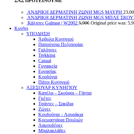
ΣΑΣ ΠΡΟΤΕΙΝΟΥΜΕ
ΑΝΔΡΙΚΗ ΔΕΡΜΑΤΙΝΗ ΖΩΝΗ MGS ΜΑΥΡΗ
23,00
ΑΝΔΡΙΚΗ ΔΕΡΜΑΤΙΝΗ ΖΩΝΗ MGS ΜΠΛΕ ΣΚΟ
Κάλτσες Galmag | W2002
5,90
€
Original price was: 5,
Κυνήγι
ΥΠΟΔΗΣΗ
Άρβυλα Κυνηγιού
Παπούτσια Πεζοπορίας
Γαλότσες
Trekking
Casual
Γυναικεία
Εργασίας
Κορδόνια
Πάτοι Κυνηγιού
ΑΞΕΣΟΥΑΡ ΚΥΝΗΓΙΟΥ
Καπέλα – Σκούφοι – Γάντια
Γκέτες
Τσάντες – Σακίδια
Ζώνες
Κουδούνια – Λουράκια
Κρεμαστάρια Πουλιών
Λαμουδέρες
Μπαλακλάβες