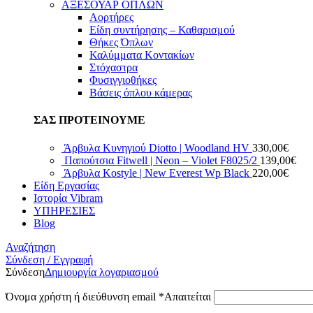
ΑΞΕΣΟΥΑΡ ΟΠΛΩΝ
Αορτήρες
Είδη συντήρησης – Καθαρισμού
Θήκες Όπλων
Καλύμματα Κοντακίων
Στόχαστρα
Φυσιγγιοθήκες
Βάσεις όπλου κάμερας
ΣΑΣ ΠΡΟΤΕΙΝΟΥΜΕ
Άρβυλα Κυνηγιού Diotto | Woodland HV
330,00
€
Παπούτσια Fitwell | Neon – Violet F8025/2
139,00
€
Άρβυλα Kostyle | New Everest Wp Black
220,00
€
Είδη Εργασίας
Ιστορία Vibram
ΥΠΗΡΕΣΙΕΣ
Blog
Αναζήτηση
Σύνδεση / Εγγραφή
Σύνδεση
Δημιουργία λογαριασμού
Όνομα χρήστη ή διεύθυνση email
*
Απαιτείται