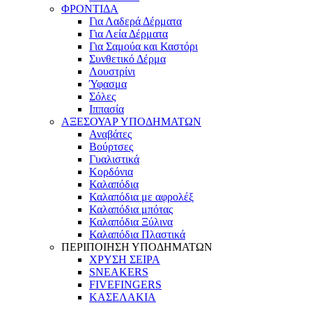
ΦΡΟΝΤΙΔΑ
Για Λαδερά Δέρματα
Για Λεία Δέρματα
Για Σαμούα και Καστόρι
Συνθετικό Δέρμα
Λουστρίνι
Ύφασμα
Σόλες
Ιππασία
ΑΞΕΣΟΥΑΡ ΥΠΟΔΗΜΑΤΩΝ
Αναβάτες
Βούρτσες
Γυαλιστικά
Κορδόνια
Καλαπόδια
Καλαπόδια με αφρολέξ
Καλαπόδια μπότας
Καλαπόδια Ξύλινα
Καλαπόδια Πλαστικά
ΠΕΡΙΠΟΙΗΣΗ ΥΠΟΔΗΜΑΤΩΝ
ΧΡΥΣΗ ΣΕΙΡΑ
SNEAKERS
FIVEFINGERS
ΚΑΣΕΛΑΚΙΑ