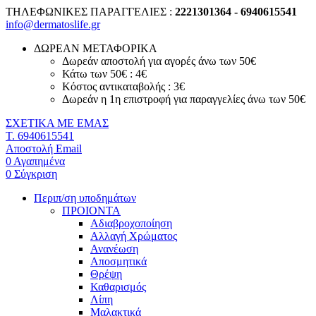
ΤΗΛΕΦΩΝΙΚΕΣ ΠΑΡΑΓΓΕΛΙΕΣ :
2221301364 - 6940615541
info@dermatoslife.gr
ΔΩΡΕΑΝ ΜΕΤΑΦΟΡΙΚΑ
Δωρεάν αποστολή για αγορές άνω των 50€
Κάτω των 50€ : 4€
Κόστος αντικαταβολής : 3€
Δωρεάν η 1η επιστροφή για παραγγελίες άνω των 50€
ΣΧΕΤΙΚΑ ΜΕ ΕΜΑΣ
T. 6940615541
Αποστολή Email
0
Αγαπημένα
0
Σύγκριση
Περιπ/ση υποδημάτων
ΠΡΟΙΟΝΤΑ
Αδιαβροχοποίηση
Αλλαγή Χρώματος
Ανανέωση
Αποσμητικά
Θρέψη
Καθαρισμός
Λίπη
Μαλακτικά